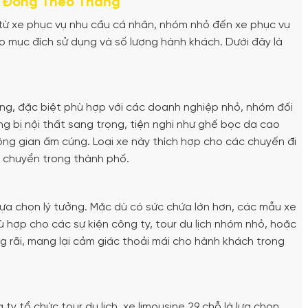
p Đồng Theo Tháng
 từ xe phục vụ nhu cầu cá nhân, nhóm nhỏ đến xe phục vụ
o mục đích sử dụng và số lượng hành khách. Dưới đây là
ng, đặc biệt phù hợp với các doanh nghiệp nhỏ, nhóm đối
ng bị nội thất sang trọng, tiện nghi như ghế bọc da cao
không gian ấm cúng. Loại xe này thích hợp cho các chuyến đi
i chuyển trong thành phố.
lựa chọn lý tưởng. Mặc dù có sức chứa lớn hơn, các mẫu xe
ù hợp cho các sự kiện công ty, tour du lịch nhóm nhỏ, hoặc
ng rãi, mang lại cảm giác thoải mái cho hành khách trong
ty tổ chức tour du lịch, xe limousine 29 chỗ là lựa chọn