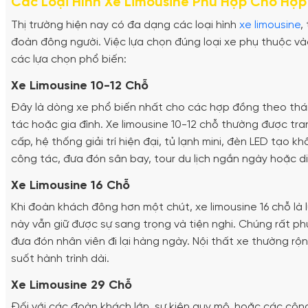
Các Loại Hình Xe Limousine Phù Hợp Cho Hợ
Thị trường hiện nay có đa dạng các loại hình
xe limousine
,
đoàn đông người. Việc lựa chọn đúng loại xe phụ thuộc và
các lựa chọn phổ biến:
Xe Limousine 10-12 Chỗ
Đây là dòng xe phổ biến nhất cho các hợp đồng theo thá
tác hoặc gia đình. Xe limousine 10-12 chỗ thường được tra
cấp, hệ thống giải trí hiện đại, tủ lạnh mini, đèn LED tạo 
công tác, đưa đón sân bay, tour du lịch ngắn ngày hoặc d
Xe Limousine 16 Chỗ
Khi đoàn khách đông hơn một chút, xe limousine 16 chỗ là 
này vẫn giữ được sự sang trọng và tiện nghi. Chúng rất ph
đưa đón nhân viên đi lại hàng ngày. Nội thất xe thường rộ
suốt hành trình dài.
Xe Limousine 29 Chỗ
Đối với các đoàn khách lớn, sự kiện quy mô, hoặc các công 