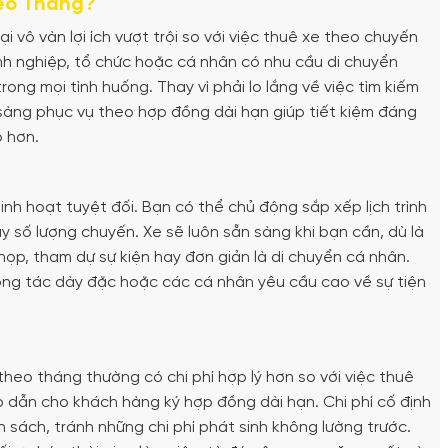
heo Tháng?
 vô vàn lợi ích vượt trội so với việc thuê xe theo chuyến
h nghiệp, tổ chức hoặc cá nhân có nhu cầu di chuyển
ng mọi tình huống. Thay vì phải lo lắng về việc tìm kiếm
n sàng phục vụ theo hợp đồng dài hạn giúp tiết kiệm đáng
o hơn.
nh hoạt tuyệt đối. Bạn có thể chủ động sắp xếp lịch trình
y số lượng chuyến. Xe sẽ luôn sẵn sàng khi bạn cần, dù là
ọp, tham dự sự kiện hay đơn giản là di chuyển cá nhân.
công tác dày đặc hoặc các cá nhân yêu cầu cao về sự tiện
heo tháng thường có chi phí hợp lý hơn so với việc thuê
p dẫn cho khách hàng ký hợp đồng dài hạn. Chi phí cố định
sách, tránh những chi phí phát sinh không lường trước.