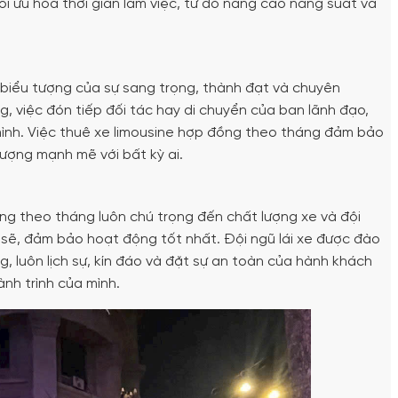
ối ưu hóa thời gian làm việc, từ đó nâng cao năng suất và
à biểu tượng của sự sang trọng, thành đạt và chuyên
g, việc đón tiếp đối tác hay di chuyển của ban lãnh đạo,
mình. Việc thuê xe limousine hợp đồng theo tháng đảm bảo
ượng mạnh mẽ với bất kỳ ai.
ng theo tháng luôn chú trọng đến chất lượng xe và đội
 sẽ, đảm bảo hoạt động tốt nhất. Đội ngũ lái xe được đào
g, luôn lịch sự, kín đáo và đặt sự an toàn của hành khách
nh trình của mình.