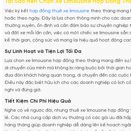
Tại Sao Nên Chọn Xe Limousine Hợp Đồng T
Việc ký kết
hợp đồng thuê xe limousine
theo tháng mang lại
hoặc theo ngày. Đây là lựa chọn thông minh cho các doan
thường xuyên, ổn định và cần đảm bảo sự chuyên nghiệp tro
và đặt xe mỗi lần cần, việc có một chiếc xe limousine sẵ
kể thời gian, công sức và mang lại hiệu quả hoạt động ca
Sự Linh Hoạt và Tiện Lợi Tối Đa
Lựa chọn xe limousine hợp đồng theo tháng mang đến sự li
di chuyển của mình mà không bị ràng buộc bởi thời gian ha
đưa đón khách hàng quan trọng, di chuyển đến các cuộc h
Điều này đặc biệt hữu ích cho các doanh nghiệp có lịch 
nghi và đúng giờ.
Tiết Kiệm Chi Phí Hiệu Quả
Nghe có vẻ ngược đời, nhưng thuê xe limousine hợp đồng t
lẻ. Các nhà cung cấp dịch vụ thường có các gói ưu đãi hấ
hàng tháng giúp doanh nghiệp dễ dàng lên kế hoạch ngân 