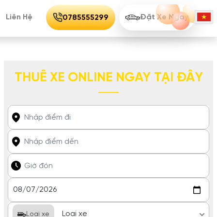
Liên Hệ
Đặt Xe Ngay
0785555299
THUÊ XE ONLINE NGAY TẠI ĐÂY
Loại xe