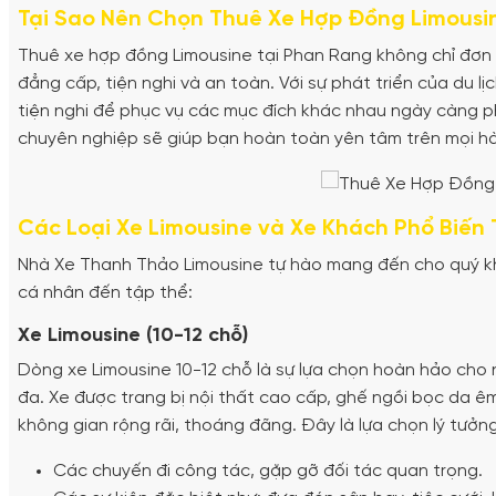
Tại Sao Nên Chọn Thuê Xe Hợp Đồng Limous
Thuê xe hợp đồng Limousine tại Phan Rang không chỉ đơn 
đẳng cấp, tiện nghi và an toàn. Với sự phát triển của du l
tiện nghi để phục vụ các mục đích khác nhau ngày càng phổ
chuyên nghiệp sẽ giúp bạn hoàn toàn yên tâm trên mọi hà
Các Loại Xe Limousine và Xe Khách Phổ Biến
Nhà Xe Thanh Thảo Limousine tự hào mang đến cho quý k
cá nhân đến tập thể:
Xe Limousine (10-12 chỗ)
Dòng xe Limousine 10-12 chỗ là sự lựa chọn hoàn hảo cho nh
đa. Xe được trang bị nội thất cao cấp, ghế ngồi bọc da êm ái,
không gian rộng rãi, thoáng đãng. Đây là lựa chọn lý tưởn
Các chuyến đi công tác, gặp gỡ đối tác quan trọng.