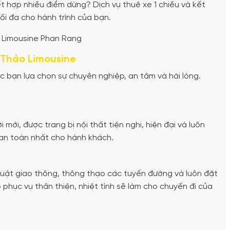
 hợp nhiều điểm dừng? Dịch vụ thuê xe 1 chiều và kết
i đa cho hành trình của bạn.
h Thảo Limousine
 bạn lựa chọn sự chuyên nghiệp, an tâm và hài lòng.
mới, được trang bị nội thất tiện nghi, hiện đại và luôn
 an toàn nhất cho hành khách.
 luật giao thông, thông thạo các tuyến đường và luôn đặt
 phục vụ thân thiện, nhiệt tình sẽ làm cho chuyến đi của