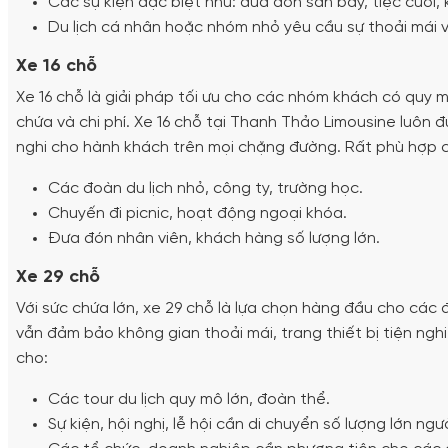
Các sự kiện đặc biệt như: đưa đón sân bay, tiệc cưới, 
Du lịch cá nhân hoặc nhóm nhỏ yêu cầu sự thoải mái 
Xe 16 chỗ
Xe 16 chỗ là giải pháp tối ưu cho các nhóm khách có quy 
chứa và chi phí. Xe 16 chỗ tại Thanh Thảo Limousine luôn 
nghi cho hành khách trên mọi chặng đường. Rất phù hợp 
Các đoàn du lịch nhỏ, công ty, trường học.
Chuyến đi picnic, hoạt động ngoại khóa.
Đưa đón nhân viên, khách hàng số lượng lớn.
Xe 29 chỗ
Với sức chứa lớn, xe 29 chỗ là lựa chọn hàng đầu cho các 
vẫn đảm bảo không gian thoải mái, trang thiết bị tiện ngh
cho:
Các tour du lịch quy mô lớn, đoàn thể.
Sự kiện, hội nghị, lễ hội cần di chuyển số lượng lớn ngườ