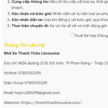
Cung cấp thông tin:
Nêu rõ nhu cầu về loại xe, thời gi
khách.
Xác nhận và báo giá:
Nhân viên sẽ tư vấn loại xe phù
Xác nhận đặt xe:
Sau khi đồng ý với báo giá, quý khá
Thực hiện chuyến đi:
Xe và tài xế sẽ có mặt đúng giờ
Thông Tin Liên Hệ
Nhà Xe Thanh Thảo Limousine
Địa chỉ: 963A đường 21/8, Đô Vinh, TP Phan Rang - Tháp 
Hotline: 0785555299
Điện thoại: 0785555299
Email: hopto280299@gmail.com
Website: https://thanhthaolimousine.com/