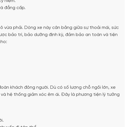
kỷ niệm.
và đẳng cấp.
mô vừa phải. Dòng xe này cân bằng giữa sự thoải mái, sức
được bảo trì, bảo dưỡng định kỳ, đảm bảo an toàn và tiện
cho:
đoàn khách đông người. Dù có số lượng chỗ ngồi lớn, xe
i và hệ thống giảm xóc êm ái. Đây là phương tiện lý tưởng
i.