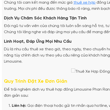
Chúng tôi cam kết mang đến mức giá
thuê xe hợp
đồng Li
trường. Mọi chi phí đều được thông báo rõ ràng, minh bạch
Dịch Vụ Chăm Sóc Khách Hàng Tận Tình
Đội ngũ tư vấn viên của chúng tôi luôn sẵn sàng hỗ trợ, t
Chúng tôi lắng nghe và đáp ứng mọi yêu cầu để mang đến 
Linh Hoạt, Đáp Ứng Mọi Nhu Cầu
Dù là nhu cầu thuê xe theo giờ, theo ngày, theo chuyến h
năng tùy chỉnh dịch vụ theo yêu cầu riêng của khách hàn
Limousine.
Quy Trình Đặt Xe Đơn Giản
Để trải nghiệm dịch vụ thuê hợp đồng Limousine Phan Ran
đơn giản sau:
Liên hệ:
Gọi điện thoại hoặc gửi tin nhắn qua hotline, 