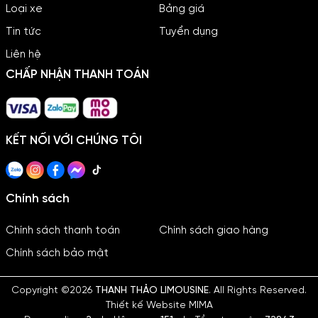
Loại xe
Bảng giá
châm hoạt động "Khách hàng là trên hết", Thanh Thảo
Limousine không ngừng đầu tư vào chất lượng phương
Tin tức
Tuyển dụng
tiện và nâng cao nghiệp vụ đội ngũ nhân viên, nhằm đáp
Liên hệ
ứng mọi nhu cầu của quý khách hàng, từ những chuyến đi
CHẤP NHẬN THANH TOÁN
cá nhân, gia đình đến các đoàn du lịch, sự kiện quan
trọng.
Đội Xe Đa Dạng, Đẳng Cấp và Hiện Đại
KẾT NỐI VỚI CHÚNG TÔI
Chính sách
Chính sách thanh toán
Chính sách giao hàng
Chính sách bảo mật
Copyright ©2026
THANH THẢO LIMOUSINE
. All Rights Reserved.
Thiết kế Website MIMA