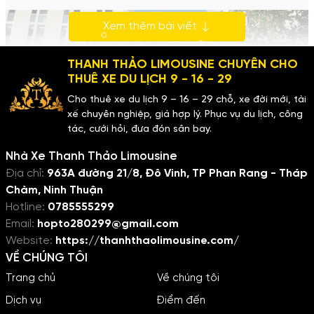
Xem thêm bài viết
THANH THẢO LIMOUSINE CHUYÊN CHO
THUÊ XE DU LỊCH 9 - 16 - 29
Cho thuê xe du lịch 9 – 16 – 29 chỗ, xe đời mới, tài
xế chuyên nghiệp, giá hợp lý. Phục vụ du lịch, công
tác, cưới hỏi, đưa đón sân bay.
Nhà Xe Thanh Thảo Limousine
Địa chỉ:
963A đường 21/8, Đô Vinh, TP Phan Rang - Tháp
Chàm, Ninh Thuận
Hotline:
0785555299
Email:
hopto280299@gmail.com
Website:
https://thanhthaolimousine.com/
Nhà Xe Thanh Thảo Limousine là một thương hiệu uy tín
VỀ CHÚNG TÔI
trong lĩnh vực vận tải hành khách, chuyên cung cấp các
Trang chủ
Về chúng tôi
dịch vụ cho thuê xe đa dạng từ xe limousine sang trọng,
Dịch vụ
Điểm đến
xe 16 chỗ tiện nghi đến xe 29 chỗ rộng rãi. Với phương