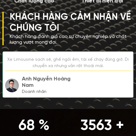
Chất lượng cao
Thiết bị hiện đại
KHÁCH HÀNG CẢM NHẬN VỀ
CHÚNG TÔI
Khách hàng đánh giá cao sự chuyên nghiệp và chất
lượng vượt mong đợi.
Xe Limousine sạch sẽ, ghế ngồi êm, tài xế chạy đúng giờ. Di
chuyển xa nhưng vẫn rất thoải mái.
Anh Nguyễn Hoàng
Nam
Doanh nhân
95
%
5000
+