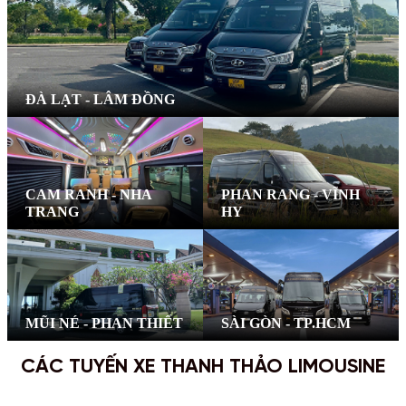
ĐÀ LẠT - LÂM ĐỒNG
CAM RANH - NHA
PHAN RANG - VĨNH
TRANG
HY
MŨI NÉ - PHAN THIẾT
SÀI GÒN - TP.HCM
CÁC TUYẾN XE THANH THẢO LIMOUSINE