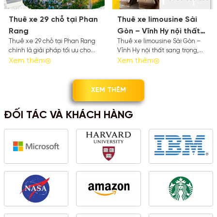
quan nhất về các lựa chọn, ưu
điểm, cũng như cách thức đặt
Thuê xe 29 chỗ tại Phan
Thuê xe limousine Sài
xe an toàn và hiệu quả.
Rang
Gòn – Vĩnh Hy nội thất
Thuê xe 29 chỗ tại Phan Rang
Thuê xe limousine Sài Gòn –
sang trọng
chính là giải pháp tối ưu cho
Vĩnh Hy nội thất sang trọng,
các đoàn từ 20 - 28 người,
Xem thêm
ghế ngồi êm ái, tiện nghi hiện
Xem thêm
mang lại nhiều lợi ích vượt trội
đại, mang lại trải nghiệm thoải
so với việc di chuyển bằng
mái cho chuyến đi nghỉ dưỡng.
nhiều phương tiện cá nhân
Liên hệ Thanh Thảo Limousine:
XEM THÊM
hoặc các loại xe nhỏ lẻ.
0785 555 299 để đặt xe nhanh
chóng.
ĐỐI TÁC VÀ KHÁCH HÀNG