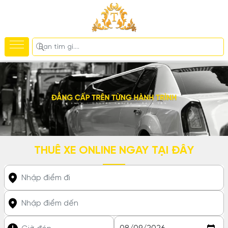
THUÊ XE ONLINE NGAY TẠI ĐÂY