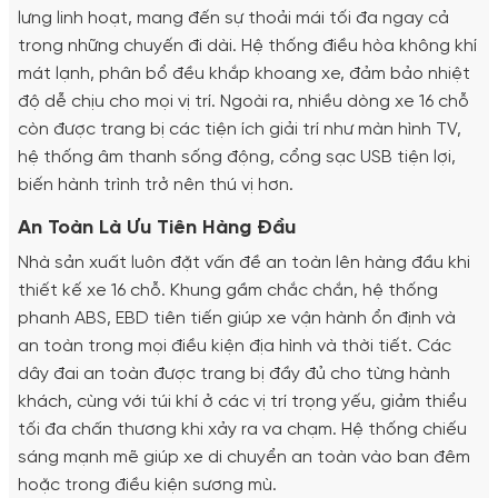
lưng linh hoạt, mang đến sự thoải mái tối đa ngay cả
trong những chuyến đi dài. Hệ thống điều hòa không khí
mát lạnh, phân bổ đều khắp khoang xe, đảm bảo nhiệt
độ dễ chịu cho mọi vị trí. Ngoài ra, nhiều dòng xe 16 chỗ
còn được trang bị các tiện ích giải trí như màn hình TV,
hệ thống âm thanh sống động, cổng sạc USB tiện lợi,
biến hành trình trở nên thú vị hơn.
An Toàn Là Ưu Tiên Hàng Đầu
Nhà sản xuất luôn đặt vấn đề an toàn lên hàng đầu khi
thiết kế xe 16 chỗ. Khung gầm chắc chắn, hệ thống
phanh ABS, EBD tiên tiến giúp xe vận hành ổn định và
an toàn trong mọi điều kiện địa hình và thời tiết. Các
dây đai an toàn được trang bị đầy đủ cho từng hành
khách, cùng với túi khí ở các vị trí trọng yếu, giảm thiểu
tối đa chấn thương khi xảy ra va chạm. Hệ thống chiếu
sáng mạnh mẽ giúp xe di chuyển an toàn vào ban đêm
hoặc trong điều kiện sương mù.