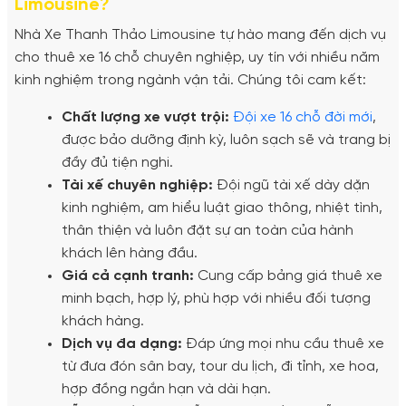
Limousine?
Nhà Xe Thanh Thảo Limousine tự hào mang đến dịch vụ
cho thuê xe 16 chỗ chuyên nghiệp, uy tín với nhiều năm
kinh nghiệm trong ngành vận tải. Chúng tôi cam kết:
Chất lượng xe vượt trội:
Đội xe 16 chỗ đời mới
,
được bảo dưỡng định kỳ, luôn sạch sẽ và trang bị
đầy đủ tiện nghi.
Tài xế chuyên nghiệp:
Đội ngũ tài xế dày dặn
kinh nghiệm, am hiểu luật giao thông, nhiệt tình,
thân thiện và luôn đặt sự an toàn của hành
khách lên hàng đầu.
Giá cả cạnh tranh:
Cung cấp bảng giá thuê xe
minh bạch, hợp lý, phù hợp với nhiều đối tượng
khách hàng.
Dịch vụ đa dạng:
Đáp ứng mọi nhu cầu thuê xe
từ đưa đón sân bay, tour du lịch, đi tỉnh, xe hoa,
hợp đồng ngắn hạn và dài hạn.