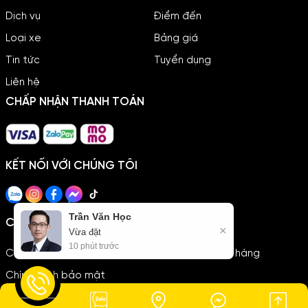
Dịch vụ
Điểm đến
Loại xe
Bảng giá
Tin tức
Tuyển dụng
Liên hệ
CHẤP NHẬN THANH TOÁN
KẾT NỐI VỚI CHÚNG TÔI
Trần Văn Học
Chính sách
×
Vừa đặt
10 phút trước
Chính sách thanh toán
Chính sách giao hàng
Chính sách bảo mật