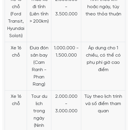
chỗ
đi tỉnh
-
hoặc ngày, tùy
(Ford
(Liên tỉnh
3.500.000
theo thỏa thuận
Transit,
> 200km)
Hyundai
Solati)
Xe 16
Đưa đón
1.000.000 -
Áp dụng cho 1
chỗ
sân bay
1.500.000
chiều, có thể có
(Cam
phụ phí giờ cao
Ranh -
điểm
Phan
Rang)
Xe 16
Tour du
2.000.000
Tùy theo lịch trình
chỗ
lịch
-
và số điểm tham
trong
3.000.000
quan
ngày
(Ninh