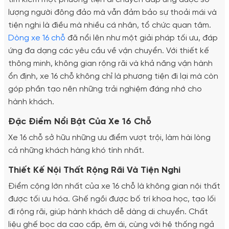
lượng người đông đảo mà vẫn đảm bảo sự thoải mái và
tiện nghi là điều mà nhiều cá nhân, tổ chức quan tâm.
Dòng xe 16 chỗ
đã nổi lên như một giải pháp tối ưu, đáp
ứng đa dạng các yêu cầu về vận chuyển. Với thiết kế
thông minh, không gian rộng rãi và khả năng vận hành
ổn định, xe 16 chỗ không chỉ là phương tiện đi lại mà còn
góp phần tạo nên những trải nghiệm đáng nhớ cho
hành khách.
Đặc Điểm Nổi Bật Của Xe 16 Chỗ
Xe 16 chỗ sở hữu những ưu điểm vượt trội, làm hài lòng
cả những khách hàng khó tính nhất.
Thiết Kế Nội Thất Rộng Rãi Và Tiện Nghi
Điểm cộng lớn nhất của xe 16 chỗ là không gian nội thất
được tối ưu hóa. Ghế ngồi được bố trí khoa học, tạo lối
đi rộng rãi, giúp hành khách dễ dàng di chuyển. Chất
liệu ghế bọc da cao cấp, êm ái, cùng với hệ thống ngả