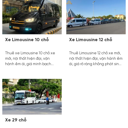
nghiệm thoải mái và riêng tư
nghiệp, mang đến hành trình
trên mọi hành trình.
an tâm và trải nghiệm khác
biệt.
Xe Limousine 10 chỗ
Xe Limousine 12 chỗ
Thuê xe Limousine 10 chỗ xe
Thuê Limousine 12 chỗ xe mới,
mới, nội thất hiện đại, vận
nội thất hiện đại, vận hành êm
hành êm ái, giá minh bạch
ái, giá rõ ràng không phát sinh.
không phát sinh. Giải pháp di
Giải pháp di chuyển lý tưởng
chuyển lý tưởng cho nhóm
cho đoàn khách, mang đến
đông người, mang đến hành
hành trình thoải mái, riêng tư
trình an tâm và trải nghiệm
và an tâm trên mọi cung
thoải mái trên mọi cung đường.
đường.
Xe 29 chỗ