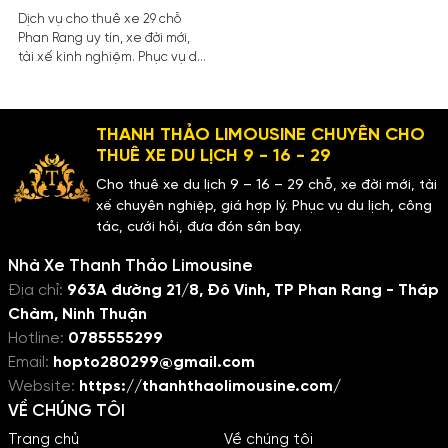
Dịch vụ cho thuê xe 29 chỗ
Phan Rang uy tín, xe đời mới,
tài xế kinh nghiệm. Phục vụ du
lịch, đưa đón sân bay, hợp
đồng tham quan với giá tốt.
THANH THẢO LIMOUSINE CHUYÊN CHO
THUÊ XE DU LỊCH 9 - 16 - 29
Cho thuê xe du lịch 9 – 16 – 29 chỗ, xe đời mới, tài
xế chuyên nghiệp, giá hợp lý. Phục vụ du lịch, công
tác, cưới hỏi, đưa đón sân bay.
Nhà Xe Thanh Thảo Limousine
Địa chỉ:
963A đường 21/8, Đô Vinh, TP Phan Rang - Tháp
Chàm, Ninh Thuận
Hotline:
0785555299
Email:
hopto280299@gmail.com
Website:
https://thanhthaolimousine.com/
VỀ CHÚNG TÔI
Trang chủ
Về chúng tôi