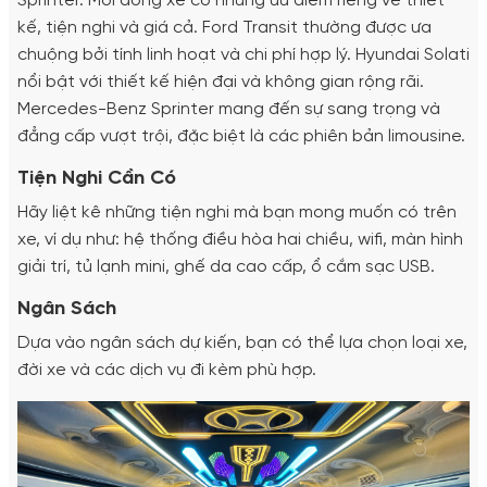
Sprinter. Mỗi dòng xe có những ưu điểm riêng về thiết
kế, tiện nghi và giá cả. Ford Transit thường được ưa
chuộng bởi tính linh hoạt và chi phí hợp lý. Hyundai Solati
nổi bật với thiết kế hiện đại và không gian rộng rãi.
Mercedes-Benz Sprinter mang đến sự sang trọng và
đẳng cấp vượt trội, đặc biệt là các phiên bản limousine.
Tiện Nghi Cần Có
Hãy liệt kê những tiện nghi mà bạn mong muốn có trên
xe, ví dụ như: hệ thống điều hòa hai chiều, wifi, màn hình
giải trí, tủ lạnh mini, ghế da cao cấp, ổ cắm sạc USB.
Ngân Sách
Dựa vào ngân sách dự kiến, bạn có thể lựa chọn loại xe,
đời xe và các dịch vụ đi kèm phù hợp.