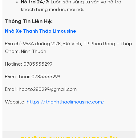
Hỗ trợ 24/7:
Luôn sẵn sàng tư vấn và hỗ trợ
khách hàng mọi lúc, mọi nơi.
Thông Tin Liên Hệ:
Nhà Xe Thanh Thảo Limousine
Địa chỉ: 963A đường 21/8, Đô Vinh, TP Phan Rang - Tháp
Chàm, Ninh Thuận
Hotline: 0785555299
Điện thoại: 0785555299
Email: hopto280299@gmail.com
Website:
https://thanhthaolimousine.com/