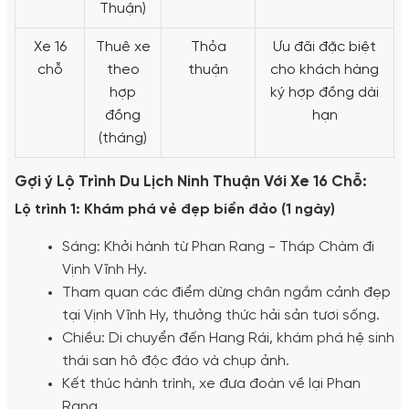
Thuận)
Xe 16
Thuê xe
Thỏa
Ưu đãi đặc biệt
chỗ
theo
thuận
cho khách hàng
hợp
ký hợp đồng dài
đồng
hạn
(tháng)
Gợi ý Lộ Trình Du Lịch Ninh Thuận Với Xe 16 Chỗ:
Lộ trình 1: Khám phá vẻ đẹp biển đảo (1 ngày)
Sáng: Khởi hành từ Phan Rang - Tháp Chàm đi
Vịnh Vĩnh Hy.
Tham quan các điểm dừng chân ngắm cảnh đẹp
tại Vịnh Vĩnh Hy, thưởng thức hải sản tươi sống.
Chiều: Di chuyển đến Hang Rái, khám phá hệ sinh
thái san hô độc đáo và chụp ảnh.
Kết thúc hành trình, xe đưa đoàn về lại Phan
Rang.