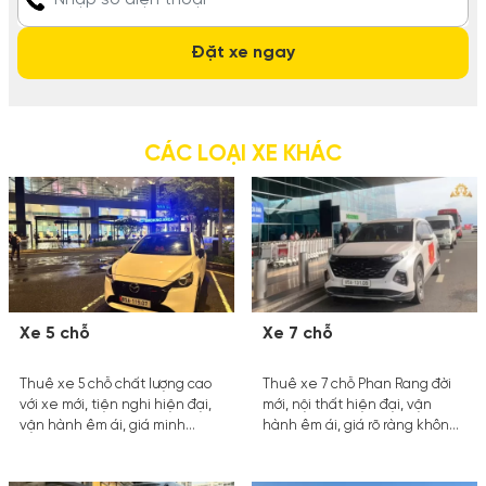
CÁC LOẠI XE KHÁC
Xe 5 chỗ
Xe 7 chỗ
Thuê xe 5 chỗ chất lượng cao
Thuê xe 7 chỗ Phan Rang đời
với xe mới, tiện nghi hiện đại,
mới, nội thất hiện đại, vận
vận hành êm ái, giá minh
hành êm ái, giá rõ ràng không
bạch. Giải pháp di chuyển an
phát sinh. Giải pháp di chuyển
toàn, đúng giờ, mang đến trải
tiện lợi cho gia đình và doanh