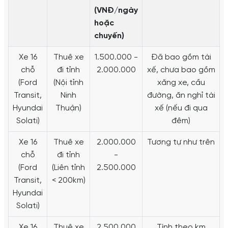
(VNĐ/ngày
hoặc
chuyến)
Xe 16
Thuê xe
1.500.000 -
Đã bao gồm tài
chỗ
đi tỉnh
2.000.000
xế, chưa bao gồm
(Ford
(Nội tỉnh
xăng xe, cầu
Transit,
Ninh
đường, ăn nghỉ tài
Hyundai
Thuận)
xế (nếu đi qua
Solati)
đêm)
Xe 16
Thuê xe
2.000.000
Tương tự như trên
chỗ
đi tỉnh
-
(Ford
(Liên tỉnh
2.500.000
Transit,
< 200km)
Hyundai
Solati)
Xe 16
Thuê xe
2.500.000
Tính theo km