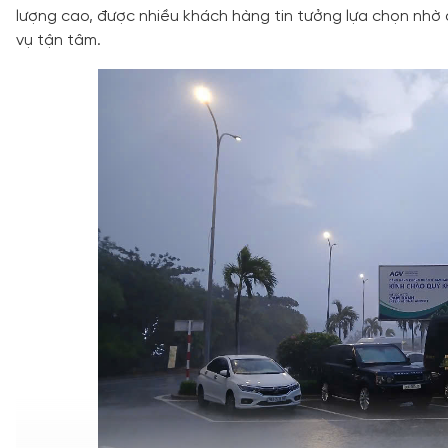
lượng cao, được nhiều khách hàng tin tưởng lựa chọn nhờ 
vụ tận tâm.