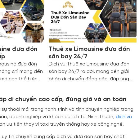
đón sân bay cao cấp riêng còn thể
hiện đẳng cấp, sự chu đáo và chuyên
nghiệp của người sử dụng
sine đưa đón
Thuê xe Limousine đưa đón
ấp
sân bay 24/7
imousine đưa đón
Dịch vụ Thuê xe Limousine đưa đón
hông chỉ mang đến
sân bay 24/7 ra đời, mang đến giải
a mà còn thể hiện
pháp di chuyển đẳng cấp, đáp ứng
và đẳng cấp của
mọi yêu cầu khắt khe nhất của quý
khách hàng
áp di chuyển cao cấp, đúng giờ và an toàn
, sự thoải mái trong hành trình và tính chuyên nghiệp trong
ân, doanh nghiệp và khách du lịch tại Ninh Thuận,
dịch vụ
n ưu tiên thay vì taxi truyền thống hay xe công nghệ.
ị uy tín chuyên cung cấp dịch vụ đưa đón sân bay chất