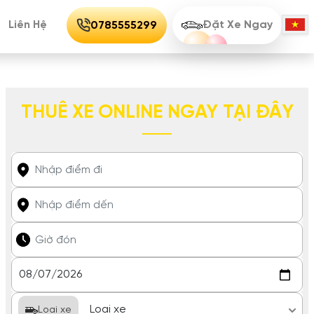
Liên Hệ
Đặt Xe Ngay
0785555299
THUÊ XE ONLINE NGAY TẠI ĐÂY
Loại xe