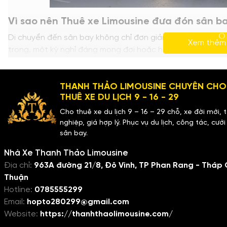
Vì sao nên Thuê xe Limousine đưa đón sân b
Di chuyển đến sân bay không chỉ đơn giản là một chuyến 
Xem thêm 
trọng, một kỳ nghỉ đáng mong đợi hoặc hành trình đón đối 
rất quan trọng.
Chủ động thời gian tuyệt đối
THANH THẢO LIMOUSINE CHUYÊN CHO
THUÊ XE DU LỊCH 9 - 16 - 29
Khi sử dụng
dịch vụ Thuê xe Limousine
của Thanh Thảo Limo
Cho thuê xe du lịch 9 – 16 – 29 chỗ, xe đời mới, 
đến đón đúng giờ, theo dõi lịch bay và điều chỉnh linh hoạt
nghiệp, giá hợp lý. Phục vụ du lịch, công tác, cướ
chuyến bay.
sân bay.
Không gian sang trọng, riêng tư
Nhà Xe Thanh Thảo Limousine
Địa chỉ:
963A đường 21/8, Đô Vinh, TP Phan Rang - Tháp 
Khác với taxi thông thường, xe Limousine được thiết kế nội
Thuận
hợp massage, đèn LED sang trọng và hệ thống giải trí hiện 
Hotline:
0785555299
trước hoặc sau chuyến bay dài.
Email:
hopto280299@gmail.com
Website:
https://thanhthaolimousine.com/