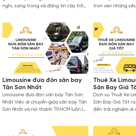
nghi, sang trọng và đáng tin cậy trở
trọn vẹn những yê
nên thiết yếu. Đặc biệt, dịch vụ đưa
nhất, mang đến trả
đón sân bay đóng vai trò quan trọng,
hoàn hảo, chuyên 
là ấn tượng đầu tiên của du khách về
cậy.
một chuyến đi hoàn hảo. Liên hệ đặt
xe nhanh 078 5555 299
Limousine đưa đón sân bay
Thuê Xe Limou
Tân Sơn Nhất
Sân Bay Giá T
Limousine đưa đón sân bay Tân Sơn
Dịch vụ Thuê Xe L
Nhất Việc di chuyển giữa sân bay Tân
Sân Bay Giá Tốt r
Sơn Nhất và nội thành TP.HCM luôn là
đến trải nghiệm di
một bài toán nan giải đối với nhiều
thoải mái và tiết k
hành khách, đặc biệt là những người
ưu tiên sự thoải mái, sang trọng và