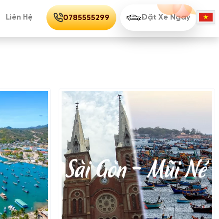
Liên Hệ
Đặt Xe Ngay
0785555299