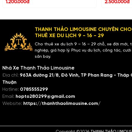
1.200.000đ
2.500.000đ
THANH THẢO LIMOUSINE CHUYÊN CHO
THUÊ XE DU LỊCH 9 - 16 - 29
Cho thuê xe du lịch 9 – 16 – 29 chỗ, xe đời mới, 
nghiệp, giá hợp lý. Phục vụ du lịch, công tác, cướ
sân bay.
Nhà Xe Thanh Thảo Limousine
Địa chỉ:
963A đường 21/8, Đô Vinh, TP Phan Rang - Tháp 
Thuận
Hotline:
0785555299
Email:
hopto280299@gmail.com
Website:
https://thanhthaolimousine.com/
Copyright ©2026
THANH THẢO LIMOUS