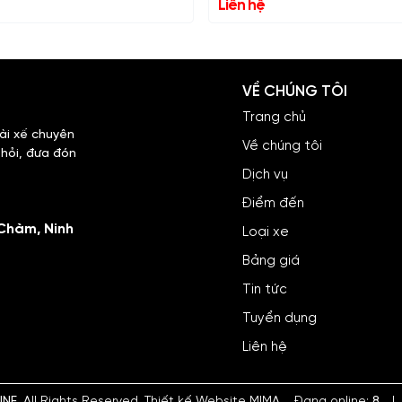
Liên hệ
VỀ CHÚNG TÔI
Trang chủ
tài xế chuyên
Về chúng tôi
i hỏi, đưa đón
Dịch vụ
Điểm đến
Chàm, Ninh
Loại xe
Bảng giá
Tin tức
Tuyển dụng
Liên hệ
INE
. All Rights Reserved. Thiết kế Website MIMA
Đang online:
8
|