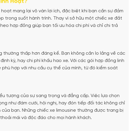
Linh Hoạt?
hoạt mang lại vô vàn lợi ích, đặc biệt khi bạn cần sự đảm
ệp trong suốt hành trình. Thay vì sở hữu một chiếc xe đắt
heo hợp đồng giúp bạn tối ưu hóa chi phí và chỉ chi trả
ồng thường thấp hơn đáng kể. Bạn không cần lo lắng về các
ịnh kỳ, hay chi phí khấu hao xe. Với các gói hợp đồng linh
xe phù hợp với nhu cầu cụ thể của mình, từ đó kiểm soát
iểu tượng của sự sang trọng và đẳng cấp. Việc lựa chọn
ọng như đám cưới, hội nghị, hay đón tiếp đối tác không chỉ
 của bạn. Những chiếc xe limousine thường được trang bị
m thoải mái và độc đáo cho mọi hành khách.