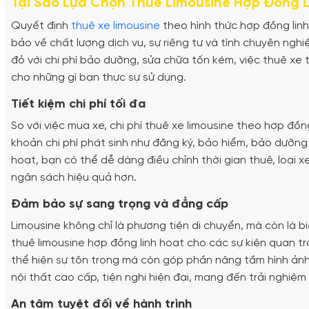
Tại Sao Lựa Chọn Thuê Limousine Hợp Đồng 
Quyết định
thuê xe limousine
theo hình thức hợp đồng linh 
bảo về chất lượng dịch vụ, sự riêng tư và tính chuyên nghi
đỏ với chi phí bảo dưỡng, sửa chữa tốn kém, việc thuê xe t
cho những gì bạn thực sự sử dụng.
Tiết kiệm chi phí tối đa
So với việc mua xe, chi phí thuê xe limousine theo hợp đ
khoản chi phí phát sinh như đăng ký, bảo hiểm, bảo dưỡng đ
hoạt, bạn có thể dễ dàng điều chỉnh thời gian thuê, loại 
ngân sách hiệu quả hơn.
Đảm bảo sự sang trọng và đẳng cấp
Limousine không chỉ là phương tiện di chuyển, mà còn là b
thuê limousine hợp đồng linh hoạt cho các sự kiện quan tr
thể hiện sự tôn trọng mà còn góp phần nâng tầm hình ảnh
nội thất cao cấp, tiện nghi hiện đại, mang đến trải nghiệ
An tâm tuyệt đối về hành trình