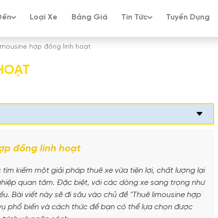
Đến
Loại Xe
Bảng Giá
Tin Tức
Tuyển Dụng
imousine hợp đồng linh hoạt
 HOẠT
ợp đồng linh hoạt
ìm kiếm một giải pháp thuê xe vừa tiện lợi, chất lượng lại
ghiệp quan tâm. Đặc biệt, với các dòng xe sang trọng như
ếu. Bài viết này sẽ đi sâu vào chủ đề "Thuê limousine hợp
h vụ phổ biến và cách thức để bạn có thể lựa chọn được