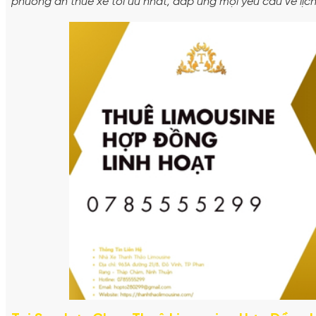
phương án thuê xe tối ưu nhất, đáp ứng mọi yêu cầu về lịch