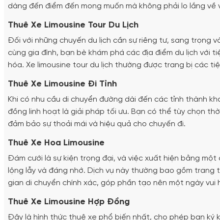
dàng đến điểm đến mong muốn mà không phải lo lắng về vi
Thuê Xe Limousine Tour Du Lịch
Đối với những chuyến du lịch cần sự riêng tư, sang trọng và
cùng gia đình, bạn bè khám phá các địa điểm du lịch với ti
hóa. Xe limousine tour du lịch thường được trang bị các tiệ
Thuê Xe Limousine Đi Tỉnh
Khi có nhu cầu di chuyển đường dài đến các tỉnh thành kh
đồng linh hoạt là giải pháp tối ưu. Bạn có thể tùy chọn th
đảm bảo sự thoải mái và hiệu quả cho chuyến đi.
Thuê Xe Hoa Limousine
Đám cưới là sự kiện trọng đại, và việc xuất hiện bằng mộ
lộng lẫy và đáng nhớ. Dịch vụ này thường bao gồm trang t
gian di chuyển chính xác, góp phần tạo nên một ngày vui 
Thuê Xe Limousine Hợp Đồng
Đây là hình thức thuê xe phổ biến nhất, cho phép bạn ký 