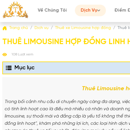
Về Chúng Tôi
Dịch Vụ
Điểm 
Trang chủ
Dịch vụ
Thuê xe Limousine hợp đồng
Thuê l
THUÊ LIMOUSINE HỢP ĐỒNG LINH
108 Lượt xem
Mục lục
Thuê Limousine h
Trong bối cảnh nhu cầu di chuyển ngày càng đa dạng, việc t
có tính linh hoạt cao là điều mà nhiều cá nhân và doanh n
limousine, sự thoải mái và đẳng cấp là yếu tố không thể thi
đồng linh hoạt", khám phá những lợi ích, các loại hình dịc