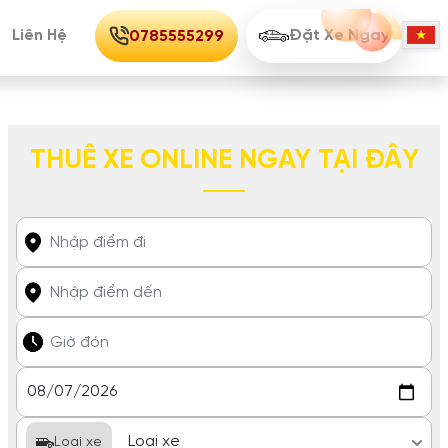
Liên Hệ
Đặt Xe Ngay
0785555299
THUÊ XE ONLINE NGAY TẠI ĐÂY
Loại xe