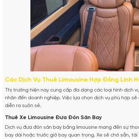
Các Dịch Vụ Thuê Limousine Hợp Đồng Linh H
Thị trường hiện nay cung cấp đa dạng các loại hình dịch v
nhân đến doanh nghiệp. Việc lựa chọn dịch vụ phù hợp sẽ 
diễn ra suôn sẻ.
Thuê Xe Limousine Đưa Đón Sân Bay
Dịch vụ đưa đón sân bay bằng limousine mang đến sự thoải
bay dài hoặc trước giờ bay quan trọng. Xe sẽ chờ sẵn, tài