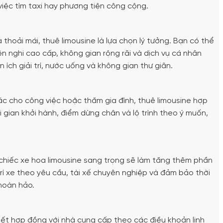
ệc tìm taxi hay phương tiện công cộng.
 thoải mái, thuê limousine là lựa chọn lý tưởng. Bạn có thể
ện nghi cao cấp, không gian rộng rãi và dịch vụ cá nhân
n ích giải trí, nước uống và không gian thư giãn.
ác cho công việc hoặc thăm gia đình, thuê limousine hợp
ời gian khởi hành, điểm dừng chân và lộ trình theo ý muốn,
t chiếc xe hoa limousine sang trọng sẽ làm tăng thêm phần
rí xe theo yêu cầu, tài xế chuyên nghiệp và đảm bảo thời
hoàn hảo.
kết hợp đồng với nhà cung cấp theo các điều khoản linh