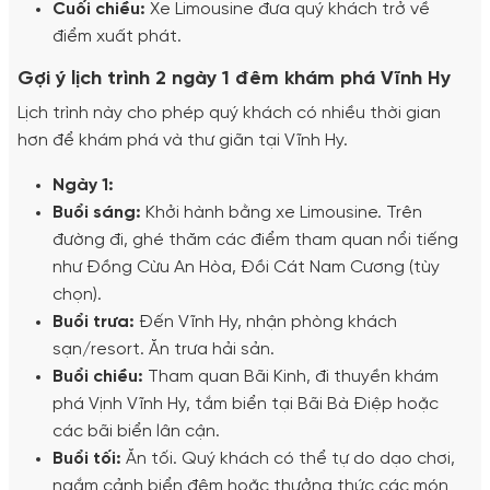
Cuối chiều:
Xe Limousine đưa quý khách trở về
điểm xuất phát.
Gợi ý lịch trình 2 ngày 1 đêm khám phá Vĩnh Hy
Lịch trình này cho phép quý khách có nhiều thời gian
hơn để khám phá và thư giãn tại Vĩnh Hy.
Ngày 1:
Buổi sáng:
Khởi hành bằng xe Limousine. Trên
đường đi, ghé thăm các điểm tham quan nổi tiếng
như Đồng Cừu An Hòa, Đồi Cát Nam Cương (tùy
chọn).
Buổi trưa:
Đến Vĩnh Hy, nhận phòng khách
sạn/resort. Ăn trưa hải sản.
Buổi chiều:
Tham quan Bãi Kinh, đi thuyền khám
phá Vịnh Vĩnh Hy, tắm biển tại Bãi Bà Điệp hoặc
các bãi biển lân cận.
Buổi tối:
Ăn tối. Quý khách có thể tự do dạo chơi,
ngắm cảnh biển đêm hoặc thưởng thức các món