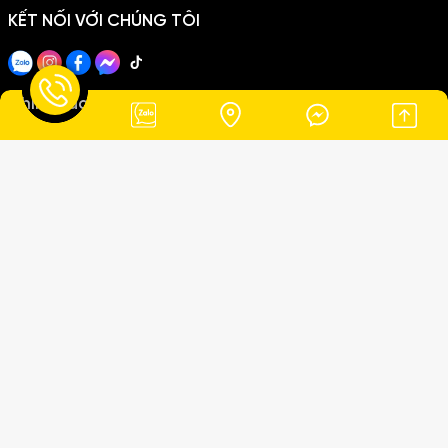
Trần Văn Học
KẾT NỐI VỚI CHÚNG TÔI
×
Vừa đặt
10 phút trước
Chính sách
Chính sách thanh toán
Chính sách giao hàng
Chính sách bảo mật
Copyright ©2026
THANH THẢO LIMOUSINE
. All Rights Reserved.
Thiết kế Website MIMA
Đang online:
8
|
Hôm nay:
361
|
Tổng truy cập:
71574
© 2026. THANH THẢO LIMOUSINE Đơn vị chuyên cung cấp dịch vụ
thuê xe du lịch & limousine tại Phan Rang – Ninh Thuận, phục vụ
khách hàng trong nước và quốc tế. Địa chỉ: 963A đường 21/8,
Phường Đô Vinh, TP. Phan Rang – Tháp Chàm, Tỉnh Ninh Thuận,
Việt Nam Điện thoại: 0785 555 299 Email:
hopto280299@gmail.com Dịch vụ chính: • Thuê xe Limousine cao