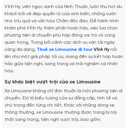
Vĩnh Hy, viên ngọc xanh của Ninh Thuận, luôn thu hút du
khách bởi vẻ đẹp quyến rũ của vịnh biển, những vườn
nho trĩu quả và văn hóa Chăm độc đáo. Để hành trình
khám phá Vĩnh Hy thêm phần hoàn hảo, việc lựa chọn
phương tiện di chuyển phù hợp đóng vai trò vô cùng
quan trọng. Trong bối cảnh các dịch vụ vận tải ngày
càng đa dạng,
Thuê xe Limousine đi tour
Vĩnh Hy
nổi
lên như một giải pháp tối ưu, mang đến sự kết hợp hoàn
hảo giữa tiện nghi, sang trọng và trải nghiệm cá nhân
hóa.
Sự khác biệt vượt trội của xe Limousine
Xe Limousine không chỉ đơn thuần là một phương tiện di
chuyển. Đó là biểu tượng của sự đẳng cấp, tinh tế và
chú trọng đến từng chi tiết. Khác với những dòng xe
thông thường, xe Limousine thường được trang bị nội
thất sang trọng, tiện nghi vượt trội, bao gồm: