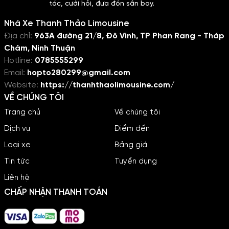
tác, cưới hỏi, đưa đón sân bay.
đẳng cấp cho du khách.
trọng và đẳng cấp vượt trội.
Nhà Xe Thanh Thảo Limousine
Địa chỉ:
963A đường 21/8, Đô Vinh, TP Phan Rang - Tháp
Chàm, Ninh Thuận
Hotline:
0785555299
Email:
hopto280299@gmail.com
Website:
https://thanhthaolimousine.com/
VỀ CHÚNG TÔI
Trang chủ
Về chúng tôi
Dịch vụ
Điểm đến
Loại xe
Bảng giá
Tin tức
Tuyển dụng
Liên hệ
CHẤP NHẬN THANH TOÁN