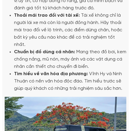
vị uy tín, có hợp đồng rõ ràng, giá cả minh bạch và
đánh giá tốt từ khách hàng trước đó.
Thoải mái trao đổi với tài xế:
Tài xế không chỉ là
người lái xe mà còn là người đồng hành. Hãy thoải
mái trao đổi về lộ trình, các điểm dừng chân, hoặc
bất kỳ yêu cầu nào khác để có trải nghiệm tốt
nhất.
Chuẩn bị đồ dùng cá nhân:
Mang theo đồ bơi, kem
chống nắng, mũ nón, máy ảnh và các vật dụng cá
nhân cần thiết cho chuyến đi biển.
Tìm hiểu về văn hóa địa phương:
Vĩnh Hy và Ninh
Thuận có nền văn hóa độc đáo. Tìm hiểu trước sẽ
giúp quý khách có những trải nghiệm sâu sắc hơn.