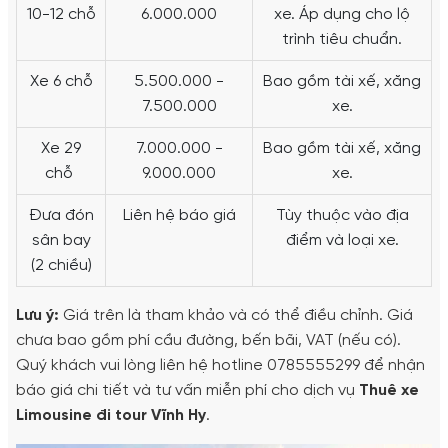
10-12 chỗ
6.000.000
xe. Áp dụng cho lộ
trình tiêu chuẩn.
Xe 6 chỗ
5.500.000 -
Bao gồm tài xế, xăng
7.500.000
xe.
Xe 29
7.000.000 -
Bao gồm tài xế, xăng
chỗ
9.000.000
xe.
Đưa đón
Liên hệ báo giá
Tùy thuộc vào địa
sân bay
điểm và loại xe.
(2 chiều)
Lưu ý:
Giá trên là tham khảo và có thể điều chỉnh. Giá
chưa bao gồm phí cầu đường, bến bãi, VAT (nếu có).
Quý khách vui lòng liên hệ hotline 0785555299 để nhận
báo giá chi tiết và tư vấn miễn phí cho dịch vụ
Thuê xe
Limousine đi tour Vĩnh Hy
.