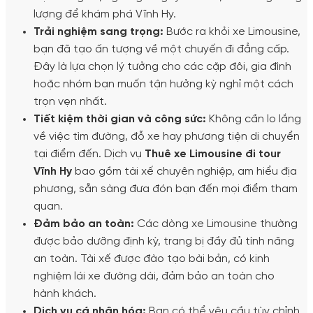
lượng để khám phá Vĩnh Hy.
Trải nghiệm sang trọng:
Bước ra khỏi xe Limousine,
bạn đã tạo ấn tượng về một chuyến đi đẳng cấp.
Đây là lựa chọn lý tưởng cho các cặp đôi, gia đình
hoặc nhóm bạn muốn tận hưởng kỳ nghỉ một cách
trọn vẹn nhất.
Tiết kiệm thời gian và công sức:
Không cần lo lắng
về việc tìm đường, đỗ xe hay phương tiện di chuyển
tại điểm đến. Dịch vụ
Thuê xe Limousine đi tour
Vĩnh Hy
bao gồm tài xế chuyên nghiệp, am hiểu địa
phương, sẵn sàng đưa đón bạn đến mọi điểm tham
quan.
Đảm bảo an toàn:
Các dòng xe Limousine thường
được bảo dưỡng định kỳ, trang bị đầy đủ tính năng
an toàn. Tài xế được đào tạo bài bản, có kinh
nghiệm lái xe đường dài, đảm bảo an toàn cho
hành khách.
Dịch vụ cá nhân hóa:
Bạn có thể yêu cầu tùy chỉnh