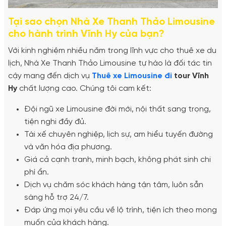
Tại sao chọn Nhà Xe Thanh Thảo Limousine
cho hành trình Vĩnh Hy của bạn?
Với kinh nghiệm nhiều năm trong lĩnh vực cho thuê xe du
lịch, Nhà Xe Thanh Thảo Limousine tự hào là đối tác tin
cậy mang đến dịch vụ
Thuê xe Limousine đi
tour Vĩnh
Hy
chất lượng cao. Chúng tôi cam kết:
Đội ngũ xe Limousine đời mới, nội thất sang trọng,
tiện nghi đầy đủ.
Tài xế chuyên nghiệp, lịch sự, am hiểu tuyến đường
và văn hóa địa phương.
Giá cả cạnh tranh, minh bạch, không phát sinh chi
phí ẩn.
Dịch vụ chăm sóc khách hàng tận tâm, luôn sẵn
sàng hỗ trợ 24/7.
Đáp ứng mọi yêu cầu về lộ trình, tiện ích theo mong
muốn của khách hàng.