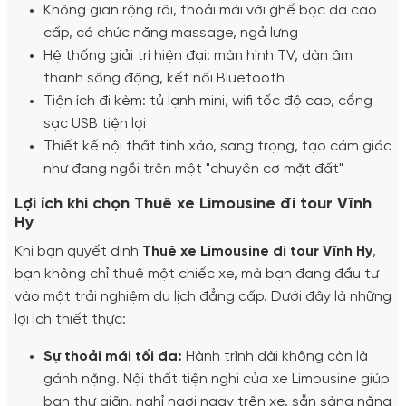
Không gian rộng rãi, thoải mái với ghế bọc da cao
cấp, có chức năng massage, ngả lưng
Hệ thống giải trí hiện đại: màn hình TV, dàn âm
thanh sống động, kết nối Bluetooth
Tiện ích đi kèm: tủ lạnh mini, wifi tốc độ cao, cổng
sạc USB tiện lợi
Thiết kế nội thất tinh xảo, sang trọng, tạo cảm giác
như đang ngồi trên một "chuyên cơ mặt đất"
Lợi ích khi chọn Thuê xe Limousine đi tour Vĩnh
Hy
Khi bạn quyết định
Thuê xe Limousine đi tour Vĩnh Hy
,
bạn không chỉ thuê một chiếc xe, mà bạn đang đầu tư
vào một trải nghiệm du lịch đẳng cấp. Dưới đây là những
lợi ích thiết thực:
Sự thoải mái tối đa:
Hành trình dài không còn là
gánh nặng. Nội thất tiện nghi của xe Limousine giúp
bạn thư giãn, nghỉ ngơi ngay trên xe, sẵn sàng năng