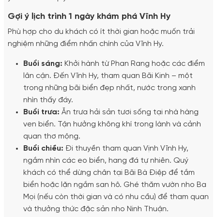
Gợi ý lịch trình 1 ngày khám phá Vĩnh Hy
Phù hợp cho du khách có ít thời gian hoặc muốn trải
nghiệm những điểm nhấn chính của Vĩnh Hy.
Buổi sáng:
Khởi hành từ Phan Rang hoặc các điểm
lân cận. Đến Vĩnh Hy, tham quan Bãi Kinh – một
trong những bãi biển đẹp nhất, nước trong xanh
nhìn thấy đáy.
Buổi trưa:
Ăn trưa hải sản tươi sống tại nhà hàng
ven biển. Tận hưởng không khí trong lành và cảnh
quan thơ mộng.
Buổi chiều:
Đi thuyền tham quan Vịnh Vĩnh Hy,
ngắm nhìn các eo biển, hang đá tự nhiên. Quý
khách có thể dừng chân tại Bãi Bà Điệp để tắm
biển hoặc lặn ngắm san hô. Ghé thăm vườn nho Ba
Mọi (nếu còn thời gian và có nhu cầu) để tham quan
và thưởng thức đặc sản nho Ninh Thuận.