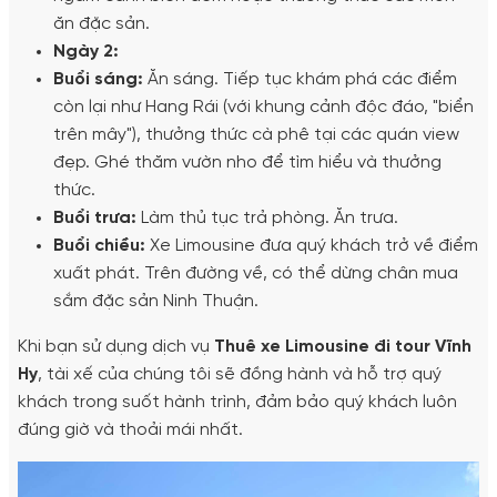
ăn đặc sản.
Ngày 2:
Buổi sáng:
Ăn sáng. Tiếp tục khám phá các điểm
còn lại như Hang Rái (với khung cảnh độc đáo, "biển
trên mây"), thưởng thức cà phê tại các quán view
đẹp. Ghé thăm vườn nho để tìm hiểu và thưởng
thức.
Buổi trưa:
Làm thủ tục trả phòng. Ăn trưa.
Buổi chiều:
Xe Limousine đưa quý khách trở về điểm
xuất phát. Trên đường về, có thể dừng chân mua
sắm đặc sản Ninh Thuận.
Khi bạn sử dụng dịch vụ
Thuê xe Limousine đi tour Vĩnh
Hy
, tài xế của chúng tôi sẽ đồng hành và hỗ trợ quý
khách trong suốt hành trình, đảm bảo quý khách luôn
đúng giờ và thoải mái nhất.