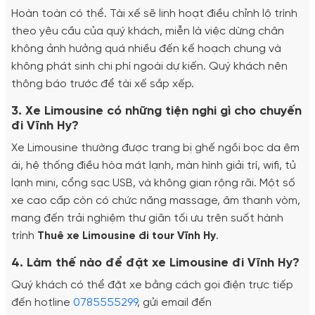
Hoàn toàn có thể. Tài xế sẽ linh hoạt điều chỉnh lộ trình
theo yêu cầu của quý khách, miễn là việc dừng chân
không ảnh hưởng quá nhiều đến kế hoạch chung và
không phát sinh chi phí ngoài dự kiến. Quý khách nên
thông báo trước để tài xế sắp xếp.
3. Xe Limousine có những tiện nghi gì cho chuyến
đi Vĩnh Hy?
Xe Limousine thường được trang bị ghế ngồi bọc da êm
ái, hệ thống điều hòa mát lạnh, màn hình giải trí, wifi, tủ
lạnh mini, cổng sạc USB, và không gian rộng rãi. Một số
xe cao cấp còn có chức năng massage, âm thanh vòm,
mang đến trải nghiệm thư giãn tối ưu trên suốt hành
trình
Thuê xe Limousine đi tour Vĩnh Hy
.
4. Làm thế nào để đặt xe Limousine đi Vĩnh Hy?
Quý khách có thể đặt xe bằng cách gọi điện trực tiếp
đến hotline
0785555299
, gửi email đến