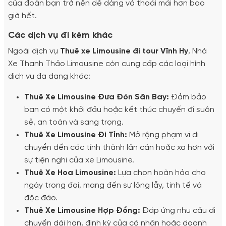
của đoàn bạn trở nên dễ dàng và thoải mái hơn bao
giờ hết.
Các dịch vụ đi kèm khác
Ngoài dịch vụ
Thuê xe Limousine đi tour Vĩnh Hy
, Nhà
Xe Thanh Thảo Limousine còn cung cấp các loại hình
dịch vụ đa dạng khác:
Thuê Xe Limousine Đưa Đón Sân Bay:
Đảm bảo
bạn có một khởi đầu hoặc kết thúc chuyến đi suôn
sẻ, an toàn và sang trọng.
Thuê Xe Limousine Đi Tỉnh:
Mở rộng phạm vi di
chuyển đến các tỉnh thành lân cận hoặc xa hơn với
sự tiện nghi của xe Limousine.
Thuê Xe Hoa Limousine:
Lựa chọn hoàn hảo cho
ngày trọng đại, mang đến sự lộng lẫy, tinh tế và
độc đáo.
Thuê Xe Limousine Hợp Đồng:
Đáp ứng nhu cầu di
chuyển dài hạn, định kỳ của cá nhân hoặc doanh