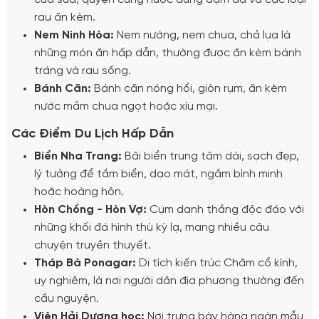
rau ăn kèm.
Nem Ninh Hòa:
Nem nướng, nem chua, chả lụa là
những món ăn hấp dẫn, thường được ăn kèm bánh
tráng và rau sống.
Bánh Căn:
Bánh căn nóng hổi, giòn rụm, ăn kèm
nước mắm chua ngọt hoặc xíu mại.
Các Điểm Du Lịch Hấp Dẫn
Biển Nha Trang:
Bãi biển trung tâm dài, sạch đẹp,
lý tưởng để tắm biển, dạo mát, ngắm bình minh
hoặc hoàng hôn.
Hòn Chồng - Hòn Vợ:
Cụm danh thắng độc đáo với
những khối đá hình thù kỳ lạ, mang nhiều câu
chuyện truyền thuyết.
Tháp Bà Ponagar:
Di tích kiến trúc Chăm cổ kính,
uy nghiêm, là nơi người dân địa phương thường đến
cầu nguyện.
Viện Hải Dương học:
Nơi trưng bày hàng ngàn mẫu