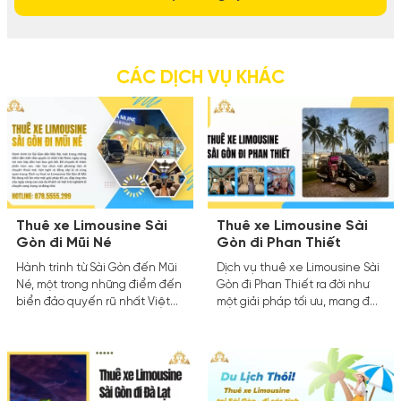
CÁC DỊCH VỤ KHÁC
Thuê xe Limousine Sài
Thuê xe Limousine Sài
Gòn đi Mũi Né
Gòn đi Phan Thiết
Hành trình từ Sài Gòn đến Mũi
Dịch vụ thuê xe Limousine Sài
Né, một trong những điểm đến
Gòn đi Phan Thiết ra đời như
biển đảo quyến rũ nhất Việt
một giải pháp tối ưu, mang đến
Nam, ngày càng trở nên hấp
trải nghiệm sang trọng, tiện
dẫn hơn bao giờ hết. Để
nghi và an toàn cho mọi hành
chuyến đi thêm phần trọn
khách. Bài viết này sẽ đi sâu
vẹn, việc lựa chọn một phương
vào các khía cạnh của dịch vụ,
tiện di chuyển thoải mái, tiện
từ các loại xe, lợi ích, quy trình