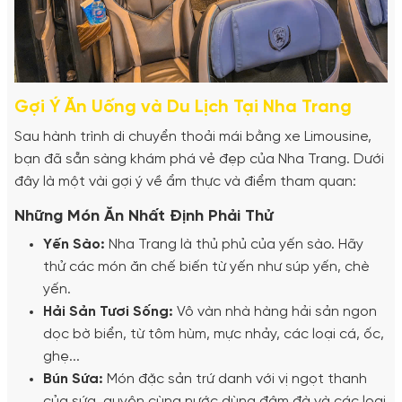
Gợi Ý Ăn Uống và Du Lịch Tại Nha Trang
Sau hành trình di chuyển thoải mái bằng xe Limousine,
bạn đã sẵn sàng khám phá vẻ đẹp của Nha Trang. Dưới
đây là một vài gợi ý về ẩm thực và điểm tham quan:
Những Món Ăn Nhất Định Phải Thử
Yến Sào:
Nha Trang là thủ phủ của yến sào. Hãy
thử các món ăn chế biến từ yến như súp yến, chè
yến.
Hải Sản Tươi Sống:
Vô vàn nhà hàng hải sản ngon
dọc bờ biển, từ tôm hùm, mực nhảy, các loại cá, ốc,
ghẹ...
Bún Sứa:
Món đặc sản trứ danh với vị ngọt thanh
của sứa, quyện cùng nước dùng đậm đà và các loại