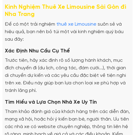
Kinh Nghiệm Thuê Xe Limousine Sài Gòn đi
Nha Trang
Để có một trải nghiệm
thuê xe Limousine
suôn sẻ và
hiệu quả, bạn nên bỏ túi một vài kinh nghiệm quý báu
sau đây:
Xác Định Nhu Cầu Cụ Thể
Trước tiên, hãy xác định rõ số lượng hành khách, mục
đích chuyến đi (du lịch, công tác, đám cưới...), thời gian
di chuyển dự kiến và các yêu cầu đặc biệt về tiện nghi
trên xe. Điều này giúp bạn lựa chọn loại xe phù hợp và
tránh lãng phí.
Tìm Hiểu và Lựa Chọn Nhà Xe Uy Tín
Tham khảo đánh giá của khách hàng trên các diễn đàn,
mạng xã hội, hoặc hỏi ý kiến bạn bè, người thân. Ưu tiên
các nhà xe có website chuyên nghiệp, thông tin liên hệ
rõ ràng, minh bạch về giá cả và các điều khoản. Kiểm