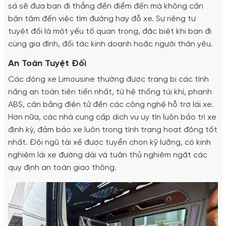
sá sẽ đưa bạn đi thẳng đến điểm đến mà không cần
bận tâm đến việc tìm đường hay đỗ xe. Sự riêng tư
tuyệt đối là một yếu tố quan trọng, đặc biệt khi bạn đi
cùng gia đình, đối tác kinh doanh hoặc người thân yêu.
An Toàn Tuyệt Đối
Các dòng xe Limousine thường được trang bị các tính
năng an toàn tiên tiến nhất, từ hệ thống túi khí, phanh
ABS, cân bằng điện tử đến các công nghệ hỗ trợ lái xe.
Hơn nữa, các nhà cung cấp dịch vụ uy tín luôn bảo trì xe
định kỳ, đảm bảo xe luôn trong tình trạng hoạt động tốt
nhất. Đội ngũ tài xế được tuyển chọn kỹ lưỡng, có kinh
nghiệm lái xe đường dài và tuân thủ nghiêm ngặt các
quy định an toàn giao thông.