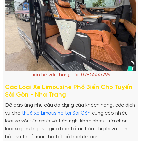
Liên hệ với chúng tôi: 0785555299
Các Loại Xe Limousine Phổ Biến Cho Tuyến
Sài Gòn - Nha Trang
Để đáp ứng nhu cầu đa dạng của khách hàng, các dịch
vụ cho
thuê xe Limousine tại Sài Gòn
cung cấp nhiều
loại xe với sức chứa và tiện nghi khác nhau. Lựa chọn
loại xe phù hợp sẽ giúp bạn tối ưu hóa chi phí và đảm
bảo sự thoải mái cho tất cả hành khách.