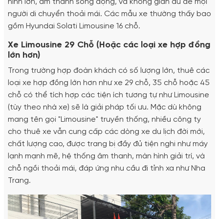
hình lớn, âm thanh sống động, và không gian đủ để mọi
người di chuyển thoải mái. Các mẫu xe thường thấy bao
gồm Hyundai Solati Limousine 16 chỗ.
Xe Limousine 29 Chỗ (Hoặc các loại xe hợp đồng
lớn hơn)
Trong trường hợp đoàn khách có số lượng lớn, thuê các
loại xe hợp đồng lớn hơn như xe 29 chỗ, 35 chỗ hoặc 45
chỗ có thể tích hợp các tiện ích tương tự như Limousine
(tùy theo nhà xe) sẽ là giải pháp tối ưu. Mặc dù không
mang tên gọi "Limousine" truyền thống, nhiều công ty
cho thuê xe vẫn cung cấp các dòng xe du lịch đời mới,
chất lượng cao, được trang bị đầy đủ tiện nghi như máy
lạnh mạnh mẽ, hệ thống âm thanh, màn hình giải trí, và
chỗ ngồi thoải mái, đáp ứng nhu cầu đi tỉnh xa như Nha
Trang.