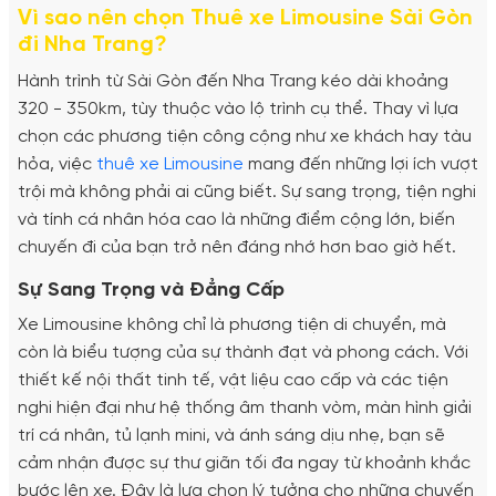
Vì sao nên chọn Thuê xe Limousine Sài Gòn
đi Nha Trang?
Hành trình từ Sài Gòn đến Nha Trang kéo dài khoảng
320 - 350km, tùy thuộc vào lộ trình cụ thể. Thay vì lựa
chọn các phương tiện công cộng như xe khách hay tàu
hỏa, việc
thuê xe Limousine
mang đến những lợi ích vượt
trội mà không phải ai cũng biết. Sự sang trọng, tiện nghi
và tính cá nhân hóa cao là những điểm cộng lớn, biến
chuyến đi của bạn trở nên đáng nhớ hơn bao giờ hết.
Sự Sang Trọng và Đẳng Cấp
Xe Limousine không chỉ là phương tiện di chuyển, mà
còn là biểu tượng của sự thành đạt và phong cách. Với
thiết kế nội thất tinh tế, vật liệu cao cấp và các tiện
nghi hiện đại như hệ thống âm thanh vòm, màn hình giải
trí cá nhân, tủ lạnh mini, và ánh sáng dịu nhẹ, bạn sẽ
cảm nhận được sự thư giãn tối đa ngay từ khoảnh khắc
bước lên xe. Đây là lựa chọn lý tưởng cho những chuyến