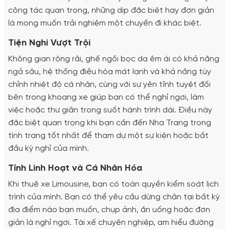
công tác quan trọng, những dịp đặc biệt hay đơn giản
là mong muốn trải nghiệm một chuyến đi khác biệt.
Tiện Nghi Vượt Trội
Không gian rộng rãi, ghế ngồi bọc da êm ái có khả năng
ngả sâu, hệ thống điều hòa mát lạnh và khả năng tùy
chỉnh nhiệt độ cá nhân, cùng với sự yên tĩnh tuyệt đối
bên trong khoang xe giúp bạn có thể nghỉ ngơi, làm
việc hoặc thư giãn trong suốt hành trình dài. Điều này
đặc biệt quan trọng khi bạn cần đến Nha Trang trong
tình trạng tốt nhất để tham dự một sự kiện hoặc bắt
đầu kỳ nghỉ của mình.
Tính Linh Hoạt và Cá Nhân Hóa
Khi thuê xe Limousine, bạn có toàn quyền kiểm soát lịch
trình của mình. Bạn có thể yêu cầu dừng chân tại bất kỳ
địa điểm nào bạn muốn, chụp ảnh, ăn uống hoặc đơn
giản là nghỉ ngơi. Tài xế chuyên nghiệp, am hiểu đường