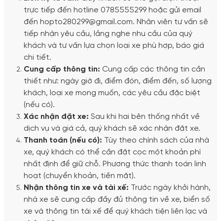
trực tiếp đến hotline 0785555299 hoặc gửi email
đến hopto280299@gmail.com. Nhân viên tư vấn sẽ
tiếp nhận yêu cầu, lắng nghe nhu cầu của quý
khách và tư vấn lựa chọn loại xe phù hợp, báo giá
chi tiết.
Cung cấp thông tin:
Cung cấp các thông tin cần
thiết như: ngày giờ đi, điểm đón, điểm đến, số lượng
khách, loại xe mong muốn, các yêu cầu đặc biệt
(nếu có).
Xác nhận đặt xe:
Sau khi hai bên thống nhất về
dịch vụ và giá cả, quý khách sẽ xác nhận đặt xe.
Thanh toán (nếu có):
Tùy theo chính sách của nhà
xe, quý khách có thể cần đặt cọc một khoản phí
nhất định để giữ chỗ. Phương thức thanh toán linh
hoạt (chuyển khoản, tiền mặt).
Nhận thông tin xe và tài xế:
Trước ngày khởi hành,
nhà xe sẽ cung cấp đầy đủ thông tin về xe, biển số
xe và thông tin tài xế để quý khách tiện liên lạc và