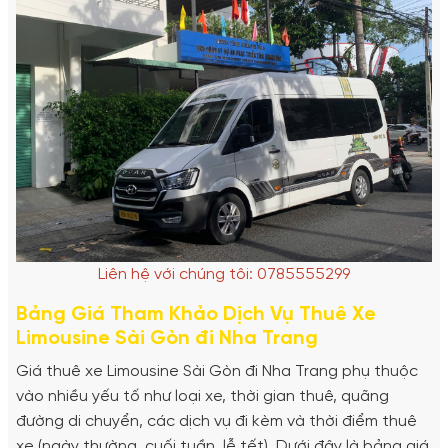
Liên hệ với chúng tôi: 0785555299
Bảng Giá Tham Khảo Dịch Vụ Thuê Xe
Limousine Sài Gòn đi Nha Trang
Giá thuê xe Limousine Sài Gòn đi Nha Trang phụ thuộc
vào nhiều yếu tố như loại xe, thời gian thuê, quãng
đường di chuyển, các dịch vụ đi kèm và thời điểm thuê
xe (ngày thường, cuối tuần, lễ tết). Dưới đây là bảng giá