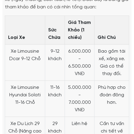
tham khảo để bạn có cái nhìn tổng quan:
Giá Tham
Sức
Khảo (1
Loại Xe
Chứa
chiều)
Ghi Chú
Xe Limousine
9-12
6.000.000
Bao gồm tài
Dcar 9-12 Chỗ
khách
-
xế, xăng xe.
6.500.000
Giá có thể
VNĐ
thay đổi.
Xe Limousine
11-16
5.000.000
Phù hợp cho
Hyundai Solati
khách
-
đoàn đông
11-16 Chỗ
7.000.000
hơn.
VNĐ
Xe Du Lịch 29
29
Liên hệ
Cần tư vấn
Chỗ (Nâng cao
khách
chi tiết về