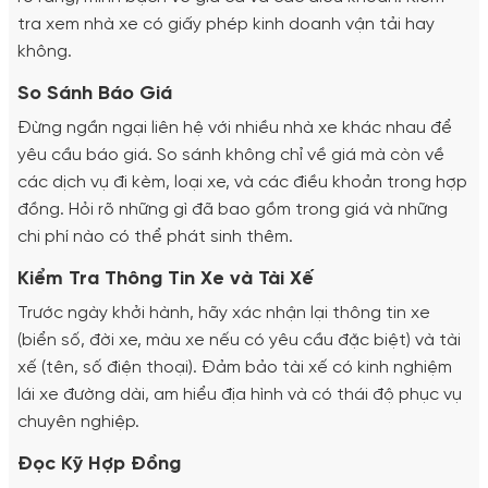
tra xem nhà xe có giấy phép kinh doanh vận tải hay
không.
So Sánh Báo Giá
Đừng ngần ngại liên hệ với nhiều nhà xe khác nhau để
yêu cầu báo giá. So sánh không chỉ về giá mà còn về
các dịch vụ đi kèm, loại xe, và các điều khoản trong hợp
đồng. Hỏi rõ những gì đã bao gồm trong giá và những
chi phí nào có thể phát sinh thêm.
Kiểm Tra Thông Tin Xe và Tài Xế
Trước ngày khởi hành, hãy xác nhận lại thông tin xe
(biển số, đời xe, màu xe nếu có yêu cầu đặc biệt) và tài
xế (tên, số điện thoại). Đảm bảo tài xế có kinh nghiệm
lái xe đường dài, am hiểu địa hình và có thái độ phục vụ
chuyên nghiệp.
Đọc Kỹ Hợp Đồng