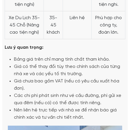
tiện nghi)
tiện nghi.
Xe Du Lịch 35-
35-
Liên hệ
Phù hợp cho
45 Chỗ (Nâng
45
công ty,
cao tiện nghi)
khách
đoàn lớn.
Lưu ý quan trọng:
Bảng giá trên chỉ mang tính chất tham khảo.
Giá có thể thay đổi tùy theo chính sách của từng
nhà xe và các yếu tố thị trường.
Giá chưa bao gồm VAT (nếu có yêu cầu xuất hóa
đơn).
Các chi phí phát sinh như vé cầu đường, phí gửi xe
qua đêm (nếu có) có thể được tính riêng.
Nên liên hệ trực tiếp với nhà xe để nhận báo giá
chính xác và tư vấn chi tiết nhất.