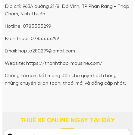
Địa chỉ: 963A đường 21/8, Đô Vinh, TP Phan Rang - Tháp
Chàm, Ninh Thuận
Hotline: 0785555299
Điện thoại: 0785555299
Email: hopto280299@gmail.com
Website: https://thanhthaolimousine.com/
Chúng tôi cam kết mang đến cho quý khách hàng
những chuyến đi an toàn, thoải mái và đẳng cấp nhất!
THUÊ XE ONLINE NGAY TẠI ĐÂY