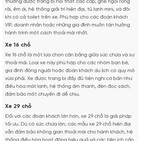
thường được trang bị nội thất cao cấp, ghế ngồi rộng
rãi, êm ái, hệ thống giải trí hiện đại, tủ lạnh mini, và đôi
khi có cả toilet trên xe. Phù hợp cho các đoàn khách
VIP, doanh nhân hoặc những gia đình muốn tận hưởng
hành trình một cách thoải mái nhất.
Xe 16 chỗ
Xe 16 chỗ là một lựa chọn cân bằng giữa sức chứa và sự
thoải mái. Loại xe này phù hợp cho các nhóm bạn bè,
gia đình đông người hoặc đoàn khách du lịch có quy mô
vừa phải. Xe được trang bị đầy đủ tiện nghi cơ bản như
điều hòa mát lạnh, hệ thống âm thanh, đèn đọc sách,
đảm bảo một chuyến đi dễ chịu.
Xe 29 chỗ
Đối với các đoàn khách lớn hơn, xe 29 chỗ là giải pháp
tối ưu. Dù có sức chứa lớn, các mẫu xe 29 chỗ hiện đại
vẫn đảm bảo không gian thoải mái cho hành khách, hệ
thống điều hòa hoạt động hiệu quả và các tiện ích cần