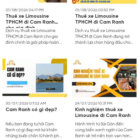
đồng hồ, gây ra không ít mệt
mỏi cho hành khách.
01/08/2026 04:17 PM
01/08/2026 03:50 PM
Thuê xe Limousine
Thuê xe Limousine
TPHCM đi Cam Ranh
TPHCM đi Cam Ranh
cho gia đình
Dịch vụ thuê xe Limousine
Dịch vụ thuê xe Limousine
TPHCM đi Cam Ranh cho gia
TPHCM đi Cam Ranh đang trở
đình chính là giải pháp hoàn
thành lựa chọn hàng đầu cho
hảo giúp biến chuyến đi hành
những chuyến du lịch nghỉ
trình dài thành một trải
dưỡng, công tác hay hành
nghiệm nghỉ dưỡng thực thụ
trình về quê của nhiều hành
ngay từ khi bước lên xe. Với
khách. Sự ra đời của các tuyến
không gian nội thất sang
cao tốc huyết mạch phía Nam
trọng, ghế massage êm ái
đã rút ngắn đáng kể thời gian
cùng sự riêng tư tối đa, cả nhà
di chuyển từ Sài Gòn đến vùng
sẽ có một khởi đầu hành trình
vịnh Cam Ranh xinh đẹp.
tràn đầy năng lượng và tiếng
cười.
30/07/2026 07:02 AM
29/07/2026 10:31 PM
Cam Ranh có gì đẹp?
Kinh nghiệm thuê xe
Limousine đi Cam Ranh
Nếu bạn đang tự hỏi Cam
Hành trình từ Sài Gòn đến
Ranh có gì đẹp mà lại khiến
vùng biển xanh ngắt của Cam
những bước chân lữ hành phải
Ranh sẽ trở nên trọn vẹn hơn