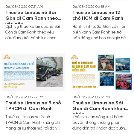
06/08/2026 07:21 AM
06/08/2026 06:58 AM
Thuê xe Limousine Sài
Thuê xe Limousine 12
Gòn đi Cam Ranh theo
chỗ HCM đi Cam Ranh
yêu cầu
Dịch vụ thuê xe Limousine Sài
Hành trình từ Sài Gòn về miền
Gòn đi Cam Ranh theo yêu
biển xanh Cam Ranh sẽ trở
cầu đang trở thành lựa chọn
nên đáng nhớ hơn bao giờ hết
hàng đầu của nhiều gia đình,
khi bạn chọn dịch vụ thuê xe
nhóm bạn và doanh nghiệp. Sự
Limousine 12 chỗ HCM đi Cam
kết hợp hoàn hảo giữa không
Ranh.
gian nội thất sang trọng, lịch
trình cá nhân hóa và sự an
toàn tuyệt đối mang lại cho
hành khách một chuyến đi thư
thái đúng nghĩa.
05/08/2026 03:22 PM
05/08/2026 03:12 PM
Thuê xe Limousine 9 chỗ
Thuê xe Limousine Sài
TPHCM đi Cam Ranh
Gòn đi Cam Ranh không
ghép
Thuê xe Limousine 9 chỗ
Khác với các dòng xe khách
TPHCM đi Cam Ranh không chỉ
truyền thống thường phải
mang lại sự thoải mái tối đa với
dừng đón trả khách dọc đường,