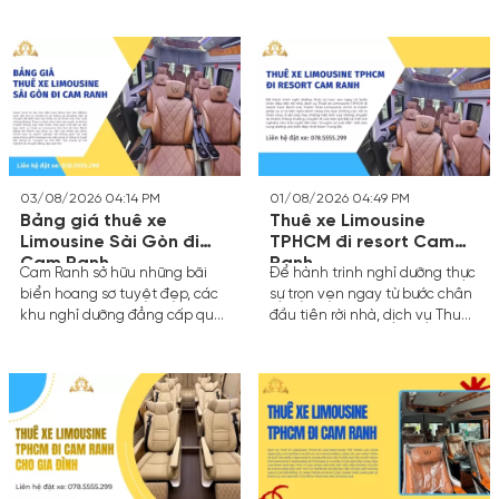
ghế bọc da cao cấp, hệ thống
làm kéo dài thời gian di
giải trí tiện nghi mà còn đảm
chuyển, dịch vụ thuê xe riêng
bảo sự riêng tư tuyệt đối cho
theo yêu cầu mang lại trải
gia đình hoặc nhóm bạn. Thay
nghiệm hoàn toàn khác biệt.
vì chen chúc trên các phương
Bạn được quyền quyết định
tiện công cộng, dịch vụ thuê
giờ khởi hành, điểm đón và
xe limousine chuyên nghiệp
điểm dừng nghỉ chân theo ý
giúp bạn làm chủ lộ trình, dừng
thích cá nhân.
chân nghỉ ngơi linh hoạt và tận
hưởng trọn vẹn hành trình dài
03/08/2026 04:14 PM
01/08/2026 04:49 PM
hơn 400km.
Bảng giá thuê xe
Thuê xe Limousine
Limousine Sài Gòn đi
TPHCM đi resort Cam
Cam Ranh
Ranh
Cam Ranh sở hữu những bãi
Để hành trình nghỉ dưỡng thực
biển hoang sơ tuyệt đẹp, các
sự trọn vẹn ngay từ bước chân
khu nghỉ dưỡng đẳng cấp quốc
đầu tiên rời nhà, dịch vụ Thuê
tế tại Bãi Dài và là cửa ngõ
xe Limousine TPHCM đi resort
quan trọng kết nối giao
Cam Ranh của Thanh Thảo
thương. Khoảng cách từ
Limousine chính là mảnh ghép
TP.HCM đến Cam Ranh khoảng
xa xỉ và tiện nghi dành riêng
380km đến 400km tùy thuộc
cho bạn.
vào tuyến đường di chuyển.
Trước đây, hành trình này
thường kéo dài từ 8 đến 9 tiếng