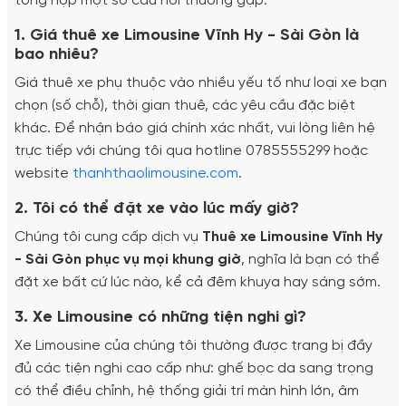
tổng hợp một số câu hỏi thường gặp:
1. Giá thuê xe Limousine Vĩnh Hy - Sài Gòn là
bao nhiêu?
Giá thuê xe phụ thuộc vào nhiều yếu tố như loại xe bạn
chọn (số chỗ), thời gian thuê, các yêu cầu đặc biệt
khác. Để nhận báo giá chính xác nhất, vui lòng liên hệ
trực tiếp với chúng tôi qua hotline 0785555299 hoặc
website
thanhthaolimousine.com
.
2. Tôi có thể đặt xe vào lúc mấy giờ?
Chúng tôi cung cấp dịch vụ
Thuê xe Limousine Vĩnh Hy
- Sài Gòn phục vụ mọi khung giờ
, nghĩa là bạn có thể
đặt xe bất cứ lúc nào, kể cả đêm khuya hay sáng sớm.
3. Xe Limousine có những tiện nghi gì?
Xe Limousine của chúng tôi thường được trang bị đầy
đủ các tiện nghi cao cấp như: ghế bọc da sang trọng
có thể điều chỉnh, hệ thống giải trí màn hình lớn, âm