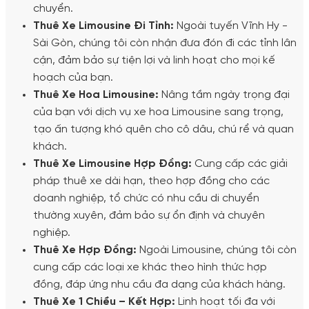
chuyển.
Thuê Xe Limousine Đi Tỉnh:
Ngoài tuyến Vĩnh Hy -
Sài Gòn, chúng tôi còn nhận đưa đón đi các tỉnh lân
cận, đảm bảo sự tiện lợi và linh hoạt cho mọi kế
hoạch của bạn.
Thuê Xe Hoa Limousine:
Nâng tầm ngày trọng đại
của bạn với dịch vụ xe hoa Limousine sang trọng,
tạo ấn tượng khó quên cho cô dâu, chú rể và quan
khách.
Thuê Xe Limousine Hợp Đồng:
Cung cấp các giải
pháp thuê xe dài hạn, theo hợp đồng cho các
doanh nghiệp, tổ chức có nhu cầu di chuyển
thường xuyên, đảm bảo sự ổn định và chuyên
nghiệp.
Thuê Xe Hợp Đồng:
Ngoài Limousine, chúng tôi còn
cung cấp các loại xe khác theo hình thức hợp
đồng, đáp ứng nhu cầu đa dạng của khách hàng.
Thuê Xe 1 Chiều – Kết Hợp:
Linh hoạt tối đa với