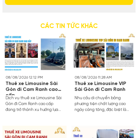
CÁC TIN TỨC KHÁC
08/08/2026 12:12 PM
08/08/2026 11:28 AM
Thuê xe Limousine Sài
Thuê xe Limousine VIP
Gòn đi Cam Ranh cao
Sài Gòn đi Cam Ranh
cấp
Dịch vụ thuê xe Limousine Sài
Nhu cầu di chuyển bằng
Gòn đi Cam Ranh cao cấp
phương tiện chất lượng cao
đang trở thành xu hướng lựa
ngày càng tăng, đặc biệt là
chọn hàng đầu của các gia
trên tuyến đường kết nối các
đình, doanh nghiệp và nhóm
trung tâm du lịch lớn phía Nam.
bạn. Với không gian nội thất
Dịch vụ Thuê xe Limousine VIP
sang trọng, ghế massage êm
Sài Gòn đi Cam Ranh đang trở