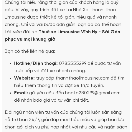
Chúng tôi hiểu rằng thời gian của khách hàng là quý
báu. Vì vậy, quy trình đặt xe tại Nhà Xe Thanh Thảo
Limousine được thiết kế tối giản, hiệu quả và nhanh
chóng. Chỉ với vài bước đơn giản, bạn đã có thể hoàn
tất việc đặt xe
Thuê xe Limousine Vĩnh Hy - Sài Gòn
phục vụ mọi khung giờ
.
Bạn có thể liên hệ qua:
Hotline/Điện thoại:
0785555299 để được tư vấn
trực tiếp và đặt xe nhanh chóng.
Website:
truy cập thanhthaolimousine.com để tìm
hiểu thêm thông tin và đặt xe trực tuyến.
Email:
gửi yêu cầu đến hopto280299@gmail.com
để nhận báo giá và tư vấn chi tiết.
Đội ngũ nhân viên tư vấn của chúng tôi luôn sẵn sàng
hỗ trợ bạn 24/7, giải đáp mọi thắc mắc và giúp bạn lựa
chọn gói dịch vụ phù hợp nhất với nhu cầu và ngân sách