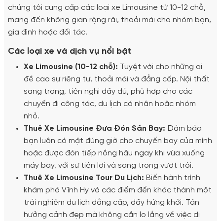
chúng tôi cung cấp các loại xe Limousine từ 10-12 chỗ,
mang đến không gian rộng rãi, thoải mái cho nhóm bạn,
gia đình hoặc đối tác.
Các loại xe và dịch vụ nổi bật
Xe Limousine (10-12 chỗ):
Tuyệt vời cho những ai
đề cao sự riêng tư, thoải mái và đẳng cấp. Nội thất
sang trọng, tiện nghi đầy đủ, phù hợp cho các
chuyến đi công tác, du lịch cá nhân hoặc nhóm
nhỏ.
Thuê Xe Limousine Đưa Đón Sân Bay:
Đảm bảo
bạn luôn có mặt đúng giờ cho chuyến bay của mình
hoặc được đón tiếp nồng hậu ngay khi vừa xuống
máy bay, với sự tiện lợi và sang trọng vượt trội.
Thuê Xe Limousine Tour Du Lịch:
Biến hành trình
khám phá Vĩnh Hy và các điểm đến khác thành một
trải nghiệm du lịch đẳng cấp, đầy hứng khởi. Tận
hưởng cảnh đẹp mà không cần lo lắng về việc di