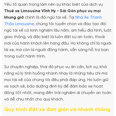
Yếu tố quan trọng làm nên sự khác biệt của dịch vụ
Thuê xe Limousine Vĩnh Hy - Sài Gòn phục vụ mọi
khung giờ
chính là đội ngũ tài xế. Tại
Nhà Xe Thanh
Thảo Limousine
, chúng tôi tuyển chọn và đào tạo đội
ngũ tài xế có kinh nghiệm lâu năm, am hiểu địa hình, luật
giao thông, và đặc biệt là luôn đặt sự an toàn, thoải
mái của hành khách lên hàng đầu. Họ không chỉ là người
lái xe, mà còn là người đồng hành, sẵn sàng hỗ trợ bạn
trong suốt hành trình.
Sự chuyên nghiệp, thái độ phục vụ ân cần, lịch sự, khả
năng xử lý tình huống nhanh nhạy là những tiêu chí mà
mọi tài xế của chúng tôi đều phải đáp ứng. Họ luôn giữ
xe sạch sẽ, bảo dưỡng định kỳ để đảm bảo xe hoạt
động tốt nhất, mang đến trải nghiệm di chuyển an toàn
và dễ chịu nhất cho quý khách.
Quy trình đặt xe đơn giản và nhanh chóng