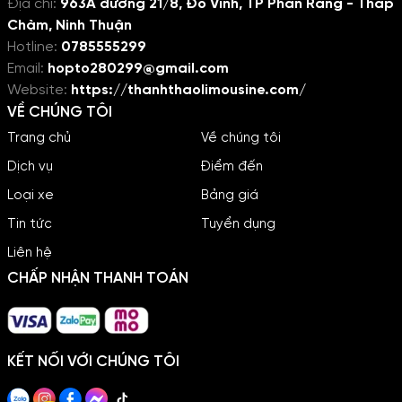
Địa chỉ:
963A đường 21/8, Đô Vinh, TP Phan Rang - Tháp
Chàm, Ninh Thuận
Hotline:
0785555299
Email:
hopto280299@gmail.com
Website:
https://thanhthaolimousine.com/
VỀ CHÚNG TÔI
Trang chủ
Về chúng tôi
Dịch vụ
Điểm đến
Loại xe
Bảng giá
Tin tức
Tuyển dụng
Liên hệ
CHẤP NHẬN THANH TOÁN
KẾT NỐI VỚI CHÚNG TÔI