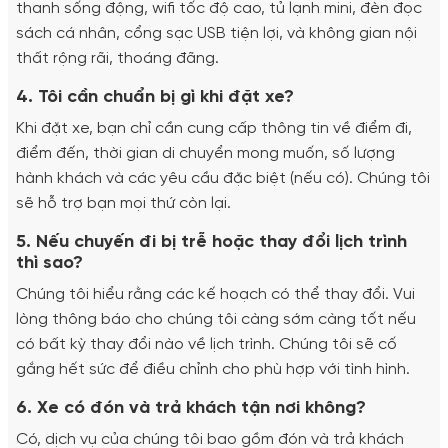
thanh sống động, wifi tốc độ cao, tủ lạnh mini, đèn đọc
sách cá nhân, cổng sạc USB tiện lợi, và không gian nội
thất rộng rãi, thoáng đãng.
4. Tôi cần chuẩn bị gì khi đặt xe?
Khi đặt xe, bạn chỉ cần cung cấp thông tin về điểm đi,
điểm đến, thời gian di chuyển mong muốn, số lượng
hành khách và các yêu cầu đặc biệt (nếu có). Chúng tôi
sẽ hỗ trợ bạn mọi thứ còn lại.
5. Nếu chuyến đi bị trễ hoặc thay đổi lịch trình
thì sao?
Chúng tôi hiểu rằng các kế hoạch có thể thay đổi. Vui
lòng thông báo cho chúng tôi càng sớm càng tốt nếu
có bất kỳ thay đổi nào về lịch trình. Chúng tôi sẽ cố
gắng hết sức để điều chỉnh cho phù hợp với tình hình.
6. Xe có đón và trả khách tận nơi không?
Có, dịch vụ của chúng tôi bao gồm đón và trả khách