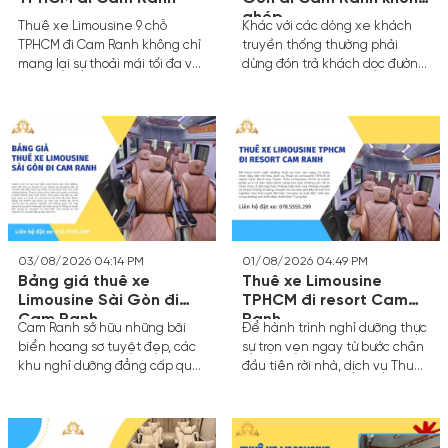
ghép
Thuê xe Limousine 9 chỗ
Khác với các dòng xe khách
TPHCM đi Cam Ranh không chỉ
truyền thống thường phải
mang lại sự thoải mái tối đa với
dừng đón trả khách dọc đường,
ghế bọc da cao cấp, hệ thống
làm kéo dài thời gian di
giải trí tiện nghi mà còn đảm
chuyển, dịch vụ thuê xe riêng
bảo sự riêng tư tuyệt đối cho
theo yêu cầu mang lại trải
gia đình hoặc nhóm bạn. Thay
nghiệm hoàn toàn khác biệt.
vì chen chúc trên các phương
Bạn được quyền quyết định
tiện công cộng, dịch vụ thuê
giờ khởi hành, điểm đón và
xe limousine chuyên nghiệp
điểm dừng nghỉ chân theo ý
giúp bạn làm chủ lộ trình, dừng
thích cá nhân.
chân nghỉ ngơi linh hoạt và tận
hưởng trọn vẹn hành trình dài
03/08/2026 04:14 PM
01/08/2026 04:49 PM
hơn 400km.
Bảng giá thuê xe
Thuê xe Limousine
Limousine Sài Gòn đi
TPHCM đi resort Cam
Cam Ranh
Ranh
Cam Ranh sở hữu những bãi
Để hành trình nghỉ dưỡng thực
biển hoang sơ tuyệt đẹp, các
sự trọn vẹn ngay từ bước chân
khu nghỉ dưỡng đẳng cấp quốc
đầu tiên rời nhà, dịch vụ Thuê
tế tại Bãi Dài và là cửa ngõ
xe Limousine TPHCM đi resort
quan trọng kết nối giao
Cam Ranh của Thanh Thảo
thương. Khoảng cách từ
Limousine chính là mảnh ghép
TP.HCM đến Cam Ranh khoảng
xa xỉ và tiện nghi dành riêng