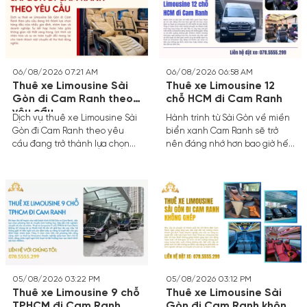
ái cùng sự riêng tư tuyệt đối,
thành lựa chọn hàng đầu nhờ
chuyến đi dài gần 400km sẽ
sự tiện nghi vượt trội, không
biến thành một trải nghiệm
gian riêng tư và thời gian di
nghỉ dưỡng ngay trên bánh xe.
chuyển rút ngắn tối đa qua hệ
thống cao tốc hiện đại.
06/08/2026 07:21 AM
06/08/2026 06:58 AM
Thuê xe Limousine Sài
Thuê xe Limousine 12
Gòn đi Cam Ranh theo
chỗ HCM đi Cam Ranh
yêu cầu
Dịch vụ thuê xe Limousine Sài
Hành trình từ Sài Gòn về miền
Gòn đi Cam Ranh theo yêu
biển xanh Cam Ranh sẽ trở
cầu đang trở thành lựa chọn
nên đáng nhớ hơn bao giờ hết
hàng đầu của nhiều gia đình,
khi bạn chọn dịch vụ thuê xe
nhóm bạn và doanh nghiệp. Sự
Limousine 12 chỗ HCM đi Cam
kết hợp hoàn hảo giữa không
Ranh.
gian nội thất sang trọng, lịch
trình cá nhân hóa và sự an
toàn tuyệt đối mang lại cho
hành khách một chuyến đi thư
thái đúng nghĩa.
05/08/2026 03:22 PM
05/08/2026 03:12 PM
Thuê xe Limousine 9 chỗ
Thuê xe Limousine Sài
TPHCM đi Cam Ranh
Gòn đi Cam Ranh không