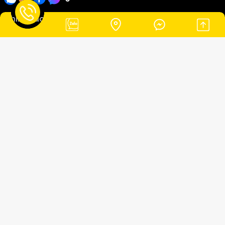
Chính sách
Chính sách thanh toán
Chính sách giao hàng
Chính sách bảo mật
Copyright ©2026
THANH THẢO LIMOUSINE
. All Rights Reserved.
Thiết kế Website MIMA
Đang online:
2
|
Hôm nay:
446
|
Tổng truy cập:
72689
© 2026. THANH THẢO LIMOUSINE Đơn vị chuyên cung cấp dịch vụ
thuê xe du lịch & limousine tại Phan Rang – Ninh Thuận, phục vụ
khách hàng trong nước và quốc tế. Địa chỉ: 963A đường 21/8,
Phường Đô Vinh, TP. Phan Rang – Tháp Chàm, Tỉnh Ninh Thuận,
Việt Nam Điện thoại: 0785 555 299 Email:
hopto280299@gmail.com Dịch vụ chính: • Thuê xe Limousine cao
cấp • Thuê xe hợp đồng – du lịch • Đưa đón sân bay • Thuê xe 4
– 7 – 16 – 29 – 35 – 45 chỗ Cam kết: An toàn – Tiện nghi –
Chuyên nghiệp trên mọi hành trình.