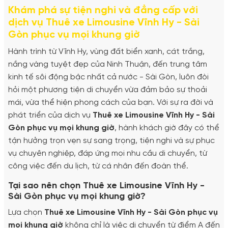
Khám phá sự tiện nghi và đẳng cấp với
dịch vụ Thuê xe Limousine Vĩnh Hy - Sài
Gòn phục vụ mọi khung giờ
Hành trình từ Vĩnh Hy, vùng đất biển xanh, cát trắng,
nắng vàng tuyệt đẹp của Ninh Thuận, đến trung tâm
kinh tế sôi động bậc nhất cả nước - Sài Gòn, luôn đòi
hỏi một phương tiện di chuyển vừa đảm bảo sự thoải
mái, vừa thể hiện phong cách của bạn. Với sự ra đời và
phát triển của dịch vụ
Thuê xe Limousine Vĩnh Hy - Sài
Gòn phục vụ mọi khung giờ
, hành khách giờ đây có thể
tận hưởng trọn vẹn sự sang trọng, tiện nghi và sự phục
vụ chuyên nghiệp, đáp ứng mọi nhu cầu di chuyển, từ
công việc đến du lịch, từ cá nhân đến đoàn thể.
Tại sao nên chọn Thuê xe Limousine Vĩnh Hy -
Sài Gòn phục vụ mọi khung giờ?
Lựa chọn
Thuê xe Limousine Vĩnh Hy - Sài Gòn phục vụ
mọi khung giờ
không chỉ là việc di chuyển từ điểm A đến