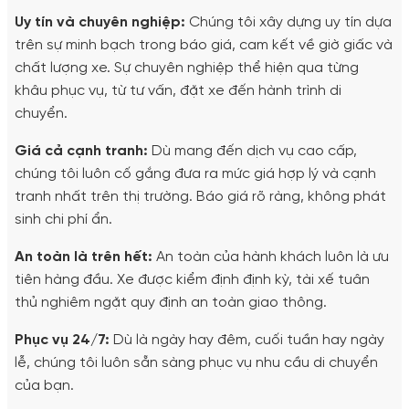
Uy tín và chuyên nghiệp:
Chúng tôi xây dựng uy tín dựa
trên sự minh bạch trong báo giá, cam kết về giờ giấc và
chất lượng xe. Sự chuyên nghiệp thể hiện qua từng
khâu phục vụ, từ tư vấn, đặt xe đến hành trình di
chuyển.
Giá cả cạnh tranh:
Dù mang đến dịch vụ cao cấp,
chúng tôi luôn cố gắng đưa ra mức giá hợp lý và cạnh
tranh nhất trên thị trường. Báo giá rõ ràng, không phát
sinh chi phí ẩn.
An toàn là trên hết:
An toàn của hành khách luôn là ưu
tiên hàng đầu. Xe được kiểm định định kỳ, tài xế tuân
thủ nghiêm ngặt quy định an toàn giao thông.
Phục vụ 24/7:
Dù là ngày hay đêm, cuối tuần hay ngày
lễ, chúng tôi luôn sẵn sàng phục vụ nhu cầu di chuyển
của bạn.