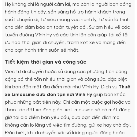
Họ không chỉ là người cầm lái, mà còn là người bạn đồng
hành đáng tin cậy, sẵn sàng hỗ trợ hành khách trong
suốt chuyến đi, từ việc mang vác hành lý, tư vấn lộ trình
cho đến đảm bảo an toàn tuyệt đối. Sự am hiểu về các
tuyến đường Vĩnh Hy và các tỉnh lân cận giúp tài xế tối
ưu hóa thời gian di chuyển, tránh kẹt xe và mang đến
cho bạn hành trình suôn sẻ nhất.
Tiết kiệm thời gian và công sức
Việc tự di chuyển hoặc sử dụng các phương tiện công
cộng có thể tốn nhiều thời gian và công sức, đặc biệt
khi bạn đến một địa điểm mới như Vĩnh Hy. Dịch vụ
Thuê
xe Limousine đưa đón tận nơi Vĩnh Hy
giúp bạn khắc
phục những bất tiện này. Chỉ cần một cuộc gọi hoặc vài
thao tác đặt xe đơn giản, xe Limousine sẽ có mặt đúng
giờ tại địa điểm bạn yêu cầu, đưa bạn đến đích mà
không cần lo lắng về việc tìm đường, gửi xe hay chờ đợi.
Đặc biệt, khi di chuyển với số lượng người đông hoặc