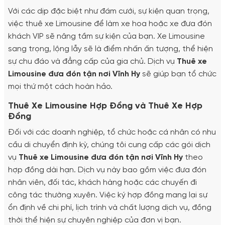
Với các dịp đặc biệt như đám cưới, sự kiện quan trọng,
việc thuê xe Limousine để làm xe hoa hoặc xe đưa đón
khách VIP sẽ nâng tầm sự kiện của bạn. Xe Limousine
sang trọng, lộng lẫy sẽ là điểm nhấn ấn tượng, thể hiện
sự chu đáo và đẳng cấp của gia chủ. Dịch vụ
Thuê xe
Limousine đưa đón tận nơi Vĩnh Hy
sẽ giúp bạn tổ chức
mọi thứ một cách hoàn hảo.
Thuê Xe Limousine Hợp Đồng và Thuê Xe Hợp
Đồng
Đối với các doanh nghiệp, tổ chức hoặc cá nhân có nhu
cầu di chuyển định kỳ, chúng tôi cung cấp các gói dịch
vụ
Thuê xe Limousine đưa đón tận nơi Vĩnh Hy
theo
hợp đồng dài hạn. Dịch vụ này bao gồm việc đưa đón
nhân viên, đối tác, khách hàng hoặc các chuyến đi
công tác thường xuyên. Việc ký hợp đồng mang lại sự
ổn định về chi phí, lịch trình và chất lượng dịch vụ, đồng
thời thể hiện sự chuyên nghiệp của đơn vị bạn.