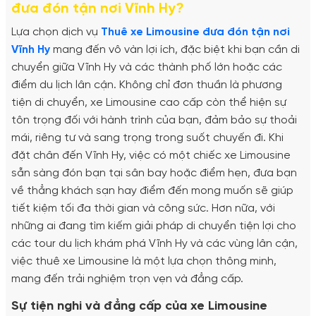
đưa đón tận nơi Vĩnh Hy?
Lựa chọn dịch vụ
Thuê xe Limousine đưa đón tận nơi
Vĩnh Hy
mang đến vô vàn lợi ích, đặc biệt khi bạn cần di
chuyển giữa Vĩnh Hy và các thành phố lớn hoặc các
điểm du lịch lân cận. Không chỉ đơn thuần là phương
tiện di chuyển, xe Limousine cao cấp còn thể hiện sự
tôn trọng đối với hành trình của bạn, đảm bảo sự thoải
mái, riêng tư và sang trọng trong suốt chuyến đi. Khi
đặt chân đến Vĩnh Hy, việc có một chiếc xe Limousine
sẵn sàng đón bạn tại sân bay hoặc điểm hẹn, đưa bạn
về thẳng khách sạn hay điểm đến mong muốn sẽ giúp
tiết kiệm tối đa thời gian và công sức. Hơn nữa, với
những ai đang tìm kiếm giải pháp di chuyển tiện lợi cho
các tour du lịch khám phá Vĩnh Hy và các vùng lân cận,
việc thuê xe Limousine là một lựa chọn thông minh,
mang đến trải nghiệm trọn vẹn và đẳng cấp.
Sự tiện nghi và đẳng cấp của xe Limousine