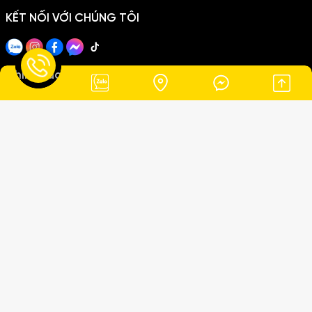
KẾT NỐI VỚI CHÚNG TÔI
Chính sách
Chính sách thanh toán
Chính sách giao hàng
Chính sách bảo mật
Copyright ©2026
THANH THẢO LIMOUSINE
. All Rights Reserved.
Thiết kế Website MIMA
Đang online:
2
|
Hôm nay:
106
|
Tổng truy cập:
71935
© 2026. THANH THẢO LIMOUSINE Đơn vị chuyên cung cấp dịch vụ
thuê xe du lịch & limousine tại Phan Rang – Ninh Thuận, phục vụ
khách hàng trong nước và quốc tế. Địa chỉ: 963A đường 21/8,
Phường Đô Vinh, TP. Phan Rang – Tháp Chàm, Tỉnh Ninh Thuận,
Việt Nam Điện thoại: 0785 555 299 Email:
hopto280299@gmail.com Dịch vụ chính: • Thuê xe Limousine cao