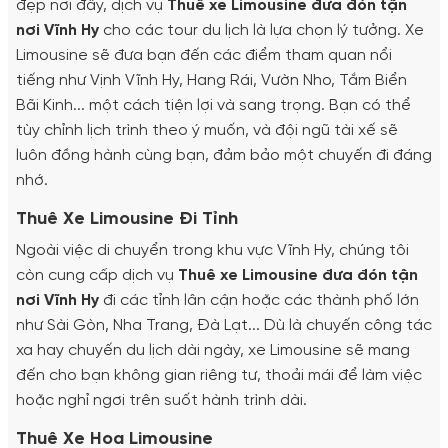
đẹp nơi đây, dịch vụ
Thuê xe Limousine đưa đón tận
nơi Vĩnh Hy
cho các tour du lịch là lựa chọn lý tưởng. Xe
Limousine sẽ đưa bạn đến các điểm tham quan nổi
tiếng như Vịnh Vĩnh Hy, Hang Rái, Vườn Nho, Tắm Biển
Bãi Kinh... một cách tiện lợi và sang trọng. Bạn có thể
tùy chỉnh lịch trình theo ý muốn, và đội ngũ tài xế sẽ
luôn đồng hành cùng bạn, đảm bảo một chuyến đi đáng
nhớ.
Thuê Xe Limousine Đi Tỉnh
Ngoài việc di chuyển trong khu vực Vĩnh Hy, chúng tôi
còn cung cấp dịch vụ
Thuê xe Limousine đưa đón tận
nơi Vĩnh Hy
đi các tỉnh lân cận hoặc các thành phố lớn
như Sài Gòn, Nha Trang, Đà Lạt... Dù là chuyến công tác
xa hay chuyến du lịch dài ngày, xe Limousine sẽ mang
đến cho bạn không gian riêng tư, thoải mái để làm việc
hoặc nghỉ ngơi trên suốt hành trình dài.
Thuê Xe Hoa Limousine