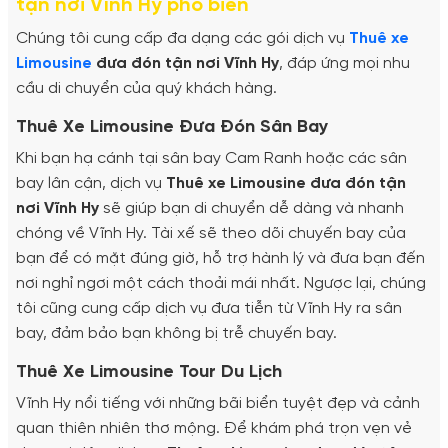
tận nơi Vĩnh Hy phổ biến
Chúng tôi cung cấp đa dạng các gói dịch vụ
Thuê xe
Limousine
đưa đón tận nơi Vĩnh Hy
, đáp ứng mọi nhu
cầu di chuyển của quý khách hàng.
Thuê Xe Limousine Đưa Đón Sân Bay
Khi bạn hạ cánh tại sân bay Cam Ranh hoặc các sân
bay lân cận, dịch vụ
Thuê xe Limousine đưa đón tận
nơi Vĩnh Hy
sẽ giúp bạn di chuyển dễ dàng và nhanh
chóng về Vĩnh Hy. Tài xế sẽ theo dõi chuyến bay của
bạn để có mặt đúng giờ, hỗ trợ hành lý và đưa bạn đến
nơi nghỉ ngơi một cách thoải mái nhất. Ngược lại, chúng
tôi cũng cung cấp dịch vụ đưa tiễn từ Vĩnh Hy ra sân
bay, đảm bảo bạn không bị trễ chuyến bay.
Thuê Xe Limousine Tour Du Lịch
Vĩnh Hy nổi tiếng với những bãi biển tuyệt đẹp và cảnh
quan thiên nhiên thơ mộng. Để khám phá trọn vẹn vẻ