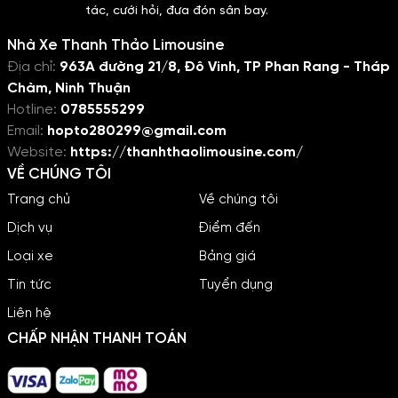
tác, cưới hỏi, đưa đón sân bay.
Nhà Xe Thanh Thảo Limousine
Địa chỉ:
963A đường 21/8, Đô Vinh, TP Phan Rang - Tháp
Chàm, Ninh Thuận
Hotline:
0785555299
Email:
hopto280299@gmail.com
Website:
https://thanhthaolimousine.com/
VỀ CHÚNG TÔI
Trang chủ
Về chúng tôi
Dịch vụ
Điểm đến
Loại xe
Bảng giá
Tin tức
Tuyển dụng
Liên hệ
CHẤP NHẬN THANH TOÁN