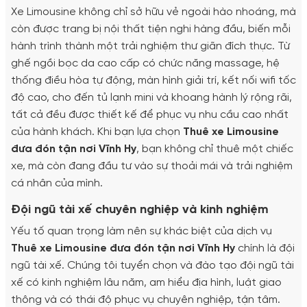
Xe Limousine không chỉ sở hữu vẻ ngoài hào nhoáng, mà
còn được trang bị nội thất tiện nghi hàng đầu, biến mỗi
hành trình thành một trải nghiệm thư giãn đích thực. Từ
ghế ngồi bọc da cao cấp có chức năng massage, hệ
thống điều hòa tự động, màn hình giải trí, kết nối wifi tốc
độ cao, cho đến tủ lạnh mini và khoang hành lý rộng rãi,
tất cả đều được thiết kế để phục vụ nhu cầu cao nhất
của hành khách. Khi bạn lựa chọn
Thuê xe Limousine
đưa đón tận nơi Vĩnh Hy
, bạn không chỉ thuê một chiếc
xe, mà còn đang đầu tư vào sự thoải mái và trải nghiệm
cá nhân của mình.
Đội ngũ tài xế chuyên nghiệp và kinh nghiệm
Yếu tố quan trọng làm nên sự khác biệt của dịch vụ
Thuê xe Limousine đưa đón tận nơi Vĩnh Hy
chính là đội
ngũ tài xế. Chúng tôi tuyển chọn và đào tạo đội ngũ tài
xế có kinh nghiệm lâu năm, am hiểu địa hình, luật giao
thông và có thái độ phục vụ chuyên nghiệp, tận tâm.