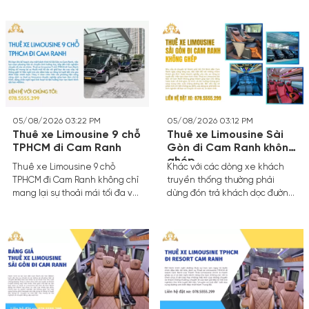
nhóm bạn và doanh nghiệp. Sự
Limousine 12 chỗ HCM đi Cam
kết hợp hoàn hảo giữa không
Ranh.
gian nội thất sang trọng, lịch
trình cá nhân hóa và sự an
toàn tuyệt đối mang lại cho
hành khách một chuyến đi thư
thái đúng nghĩa.
05/08/2026 03:22 PM
05/08/2026 03:12 PM
Thuê xe Limousine 9 chỗ
Thuê xe Limousine Sài
TPHCM đi Cam Ranh
Gòn đi Cam Ranh không
ghép
Thuê xe Limousine 9 chỗ
Khác với các dòng xe khách
TPHCM đi Cam Ranh không chỉ
truyền thống thường phải
mang lại sự thoải mái tối đa với
dừng đón trả khách dọc đường,
ghế bọc da cao cấp, hệ thống
làm kéo dài thời gian di
giải trí tiện nghi mà còn đảm
chuyển, dịch vụ thuê xe riêng
bảo sự riêng tư tuyệt đối cho
theo yêu cầu mang lại trải
gia đình hoặc nhóm bạn. Thay
nghiệm hoàn toàn khác biệt.
vì chen chúc trên các phương
Bạn được quyền quyết định
tiện công cộng, dịch vụ thuê
giờ khởi hành, điểm đón và
xe limousine chuyên nghiệp
điểm dừng nghỉ chân theo ý
giúp bạn làm chủ lộ trình, dừng
thích cá nhân.