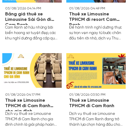
chân nghỉ ngơi linh hoạt và tận
hưởng trọn vẹn hành trình dài
03/08/2026 04:14 PM
01/08/2026 04:49 PM
hơn 400km.
Bảng giá thuê xe
Thuê xe Limousine
Limousine Sài Gòn đi
TPHCM đi resort Cam
Cam Ranh
Ranh
Cam Ranh sở hữu những bãi
Để hành trình nghỉ dưỡng thực
biển hoang sơ tuyệt đẹp, các
sự trọn vẹn ngay từ bước chân
khu nghỉ dưỡng đẳng cấp quốc
đầu tiên rời nhà, dịch vụ Thuê
tế tại Bãi Dài và là cửa ngõ
xe Limousine TPHCM đi resort
quan trọng kết nối giao
Cam Ranh của Thanh Thảo
thương. Khoảng cách từ
Limousine chính là mảnh ghép
TP.HCM đến Cam Ranh khoảng
xa xỉ và tiện nghi dành riêng
380km đến 400km tùy thuộc
cho bạn.
vào tuyến đường di chuyển.
Trước đây, hành trình này
thường kéo dài từ 8 đến 9 tiếng
đồng hồ, gây ra không ít mệt
mỏi cho hành khách.
01/08/2026 04:17 PM
01/08/2026 03:50 PM
Thuê xe Limousine
Thuê xe Limousine
TPHCM đi Cam Ranh
TPHCM đi Cam Ranh
cho gia đình
Dịch vụ thuê xe Limousine
Dịch vụ thuê xe Limousine
TPHCM đi Cam Ranh cho gia
TPHCM đi Cam Ranh đang trở
đình chính là giải pháp hoàn
thành lựa chọn hàng đầu cho