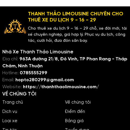
quan trọng kết nối giao
Cam Ranh của Thanh Thảo
thương. Khoảng cách từ
Limousine chính là mảnh ghép
THANH THẢO LIMOUSINE CHUYÊN CHO
TP.HCM đến Cam Ranh khoảng
xa xỉ và tiện nghi dành riêng
380km đến 400km tùy thuộc
cho bạn.
THUÊ XE DU LỊCH 9 - 16 - 29
vào tuyến đường di chuyển.
Cho thuê xe du lịch 9 – 16 – 29 chỗ, xe đời mới, tài
Trước đây, hành trình này
xế chuyên nghiệp, giá hợp lý. Phục vụ du lịch, công
thường kéo dài từ 8 đến 9 tiếng
tác, cưới hỏi, đưa đón sân bay.
đồng hồ, gây ra không ít mệt
mỏi cho hành khách.
Nhà Xe Thanh Thảo Limousine
Địa chỉ:
963A đường 21/8, Đô Vinh, TP Phan Rang - Tháp
Chàm, Ninh Thuận
Hotline:
0785555299
Email:
hopto280299@gmail.com
Website:
https://thanhthaolimousine.com/
VỀ CHÚNG TÔI
Trang chủ
Về chúng tôi
Dịch vụ
Điểm đến
Loại xe
Bảng giá