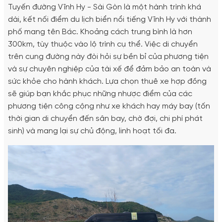
Tuyến đường Vĩnh Hy - Sài Gòn là một hành trình khá
dài, kết nối điểm du lịch biển nổi tiếng Vĩnh Hy với thành
phố mang tên Bác. Khoảng cách trung bình là hơn
300km, tùy thuộc vào lộ trình cụ thể. Việc di chuyển
trên cung đường này đòi hỏi sự bền bỉ của phương tiện
và sự chuyên nghiệp của tài xế để đảm bảo an toàn và
sức khỏe cho hành khách. Lựa chọn thuê xe hợp đồng
sẽ giúp bạn khắc phục những nhược điểm của các
phương tiện công cộng như xe khách hay máy bay (tốn
thời gian di chuyển đến sân bay, chờ đợi, chi phí phát
sinh) và mang lại sự chủ động, linh hoạt tối đa.