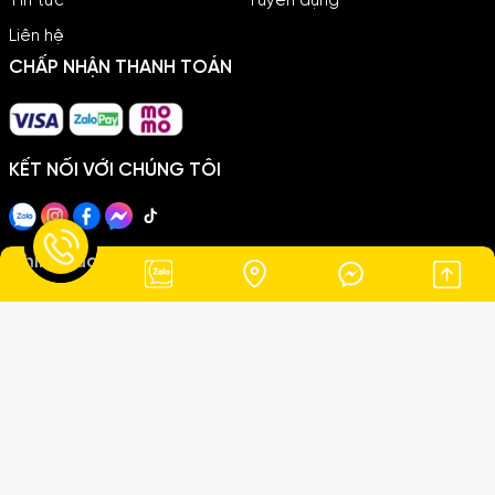
Tin tức
Tuyển dụng
Liên hệ
CHẤP NHẬN THANH TOÁN
KẾT NỐI VỚI CHÚNG TÔI
Chính sách
Chính sách thanh toán
Chính sách giao hàng
Chính sách bảo mật
Copyright ©2026
THANH THẢO LIMOUSINE
. All Rights Reserved.
Thiết kế Website MIMA
Đang online:
5
|
Hôm nay:
323
|
Tổng truy cập:
73015