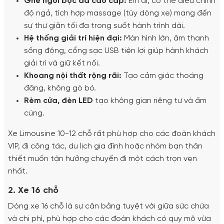
Ghế ngồi bọc da cao cấp:
Êm ái, có thể điều chỉnh
độ ngả, tích hợp massage (tùy dòng xe) mang đến
sự thư giãn tối đa trong suốt hành trình dài.
Hệ thống giải trí hiện đại:
Màn hình lớn, âm thanh
sống động, cổng sạc USB tiện lợi giúp hành khách
giải trí và giữ kết nối.
Khoang nội thất rộng rãi:
Tạo cảm giác thoáng
đãng, không gò bó.
Rèm cửa, đèn LED
tạo không gian riêng tư và ấm
cúng.
Xe Limousine 10-12 chỗ rất phù hợp cho các đoàn khách
VIP, đi công tác, du lịch gia đình hoặc nhóm bạn thân
thiết muốn tận hưởng chuyến đi một cách trọn vẹn
nhất.
2. Xe 16 chỗ
Dòng xe 16 chỗ là sự cân bằng tuyệt vời giữa sức chứa
và chi phí, phù hợp cho các đoàn khách có quy mô vừa