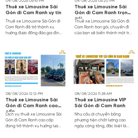
09/08/2026 06:41 PM
09/08/2026 06:20 PM
Thuê xe Limousine Sài
Thuê xe Limousine Sài
Gòn đi Cam Ranh uy tín
Gòn đi Cam Ranh trọn
gói
Thuê xe Limousine Sài Gòn đi
Thuê xe Limousine Sài Gòn đi
Cam Ranh đã trở thành xu
Cam Ranh trọn gói, chuyến đi
hướng được đông đảo gia đình,
của bạn sẽ biến thành một trải
doanh nghiệp lựa chọn. Không
nghiệm nghỉ dưỡng thực thụ
còn nỗi lo chen chúc trên
ngay từ khi bánh xe bắt đầu
những chuyến xe khách đông
lăn bánh. Hãy cùng khám phá
đúc hay mệt mỏi chờ đợi ở sân
hành trình đầy cảm hứng, nơi
bay, một chuyến chuyên cơ
sự sang trọng, tiện nghi và tự
mặt đất riêng tư sẽ mang đến
do đồng hành cùng bạn trên
cho bạn trải nghiệm di chuyển
mọi nẻo đường
hoàn toàn khác biệt.
08/08/2026 12:12 PM
08/08/2026 11:28 AM
Thuê xe Limousine Sài
Thuê xe Limousine VIP
Gòn đi Cam Ranh cao
Sài Gòn đi Cam Ranh
cấp
Dịch vụ thuê xe Limousine Sài
Nhu cầu di chuyển bằng
Gòn đi Cam Ranh cao cấp
phương tiện chất lượng cao
đang trở thành xu hướng lựa
ngày càng tăng, đặc biệt là
chọn hàng đầu của các gia
trên tuyến đường kết nối các
đình, doanh nghiệp và nhóm
trung tâm du lịch lớn phía Nam.