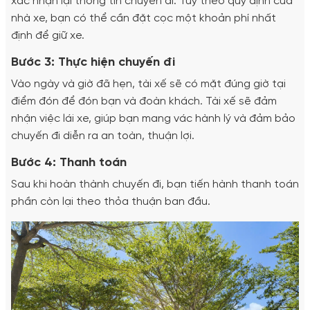
xác nhận lại thông tin chuyến đi. Tùy theo quy định của
nhà xe, bạn có thể cần đặt cọc một khoản phí nhất
định để giữ xe.
Bước 3: Thực hiện chuyến đi
Vào ngày và giờ đã hẹn, tài xế sẽ có mặt đúng giờ tại
điểm đón để đón bạn và đoàn khách. Tài xế sẽ đảm
nhận việc lái xe, giúp bạn mang vác hành lý và đảm bảo
chuyến đi diễn ra an toàn, thuận lợi.
Bước 4: Thanh toán
Sau khi hoàn thành chuyến đi, bạn tiến hành thanh toán
phần còn lại theo thỏa thuận ban đầu.