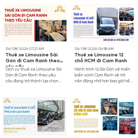
bạn. Với không gian nội thất
Dịch vụ Thuê xe Limousine VIP
sang trọng, ghế massage êm
Sài Gòn đi Cam Ranh đang trở
ái cùng sự riêng tư tuyệt đối,
thành lựa chọn hàng đầu nhờ
chuyến đi dài gần 400km sẽ
sự tiện nghi vượt trội, không
biến thành một trải nghiệm
gian riêng tư và thời gian di
nghỉ dưỡng ngay trên bánh xe.
chuyển rút ngắn tối đa qua hệ
thống cao tốc hiện đại.
06/08/2026 07:21 AM
06/08/2026 06:58 AM
Thuê xe Limousine Sài
Thuê xe Limousine 12
Gòn đi Cam Ranh theo
chỗ HCM đi Cam Ranh
yêu cầu
Dịch vụ thuê xe Limousine Sài
Hành trình từ Sài Gòn về miền
Gòn đi Cam Ranh theo yêu
biển xanh Cam Ranh sẽ trở
cầu đang trở thành lựa chọn
nên đáng nhớ hơn bao giờ hết
hàng đầu của nhiều gia đình,
khi bạn chọn dịch vụ thuê xe
nhóm bạn và doanh nghiệp. Sự
Limousine 12 chỗ HCM đi Cam
kết hợp hoàn hảo giữa không
Ranh.
gian nội thất sang trọng, lịch
trình cá nhân hóa và sự an
toàn tuyệt đối mang lại cho
hành khách một chuyến đi thư
thái đúng nghĩa.