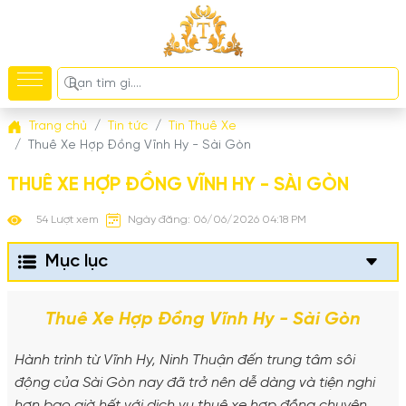
Trang chủ
Tin tức
Tin Thuê Xe
Thuê Xe Hợp Đồng Vĩnh Hy - Sài Gòn
THUÊ XE HỢP ĐỒNG VĨNH HY - SÀI GÒN
54 Lượt xem
Ngày đăng: 06/06/2026 04:18 PM
Mục lục
Thuê Xe Hợp Đồng Vĩnh Hy - Sài Gòn
Hành trình từ Vĩnh Hy, Ninh Thuận đến trung tâm sôi
động của Sài Gòn nay đã trở nên dễ dàng và tiện nghi
hơn bao giờ hết với dịch vụ thuê xe hợp đồng chuyên