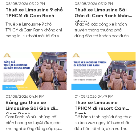
05/08/2026 03:22 PM
05/08/2026 03:12 PM
Thuê xe Limousine 9 chỗ
Thuê xe Limousine Sài
TPHCM đi Cam Ranh
Gòn đi Cam Ranh không
ghép
Thuê xe Limousine 9 chỗ
Khác với các dòng xe khách
TPHCM đi Cam Ranh không chỉ
truyền thống thường phải
mang lại sự thoải mái tối đa với
dừng đón trả khách dọc đường,
ghế bọc da cao cấp, hệ thống
làm kéo dài thời gian di
giải trí tiện nghi mà còn đảm
chuyển, dịch vụ thuê xe riêng
bảo sự riêng tư tuyệt đối cho
theo yêu cầu mang lại trải
gia đình hoặc nhóm bạn. Thay
nghiệm hoàn toàn khác biệt.
vì chen chúc trên các phương
Bạn được quyền quyết định
tiện công cộng, dịch vụ thuê
giờ khởi hành, điểm đón và
xe limousine chuyên nghiệp
điểm dừng nghỉ chân theo ý
giúp bạn làm chủ lộ trình, dừng
thích cá nhân.
chân nghỉ ngơi linh hoạt và tận
hưởng trọn vẹn hành trình dài
03/08/2026 04:14 PM
01/08/2026 04:49 PM
hơn 400km.
Bảng giá thuê xe
Thuê xe Limousine
Limousine Sài Gòn đi
TPHCM đi resort Cam
Cam Ranh
Ranh
Cam Ranh sở hữu những bãi
Để hành trình nghỉ dưỡng thực
biển hoang sơ tuyệt đẹp, các
sự trọn vẹn ngay từ bước chân
khu nghỉ dưỡng đẳng cấp quốc
đầu tiên rời nhà, dịch vụ Thuê
tế tại Bãi Dài và là cửa ngõ
xe Limousine TPHCM đi resort