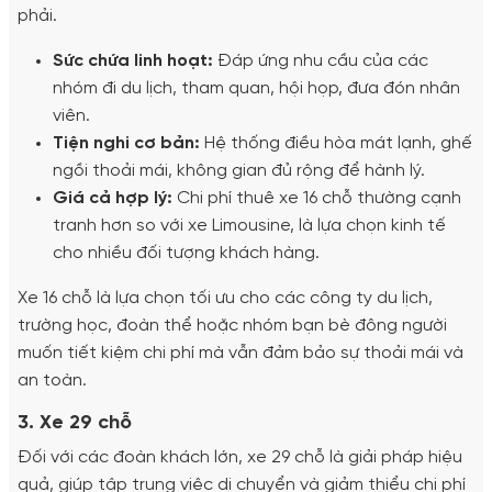
phải.
Sức chứa linh hoạt:
Đáp ứng nhu cầu của các
nhóm đi du lịch, tham quan, hội họp, đưa đón nhân
viên.
Tiện nghi cơ bản:
Hệ thống điều hòa mát lạnh, ghế
ngồi thoải mái, không gian đủ rộng để hành lý.
Giá cả hợp lý:
Chi phí thuê xe 16 chỗ thường cạnh
tranh hơn so với xe Limousine, là lựa chọn kinh tế
cho nhiều đối tượng khách hàng.
Xe 16 chỗ là lựa chọn tối ưu cho các công ty du lịch,
trường học, đoàn thể hoặc nhóm bạn bè đông người
muốn tiết kiệm chi phí mà vẫn đảm bảo sự thoải mái và
an toàn.
3. Xe 29 chỗ
Đối với các đoàn khách lớn, xe 29 chỗ là giải pháp hiệu
quả, giúp tập trung việc di chuyển và giảm thiểu chi phí