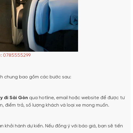
e: 0785555299
ình chung bao gồm các bước sau:
Hy đi Sài Gòn
qua hotline, email hoặc website để được tư
đón, điểm trả, số lượng khách và loại xe mong muốn.
an khởi hành dự kiến. Nếu đồng ý với báo giá, bạn sẽ tiến