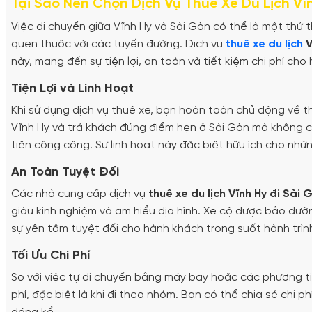
Tại Sao Nên Chọn Dịch Vụ Thuê Xe Du Lịch Vĩ
Việc di chuyển giữa Vĩnh Hy và Sài Gòn có thể là một th
quen thuộc với các tuyến đường. Dịch vụ
thuê xe du lịch
V
này, mang đến sự tiện lợi, an toàn và tiết kiệm chi phí cho
Tiện Lợi và Linh Hoạt
Khi sử dụng dịch vụ thuê xe, bạn hoàn toàn chủ động về thờ
Vĩnh Hy và trả khách đúng điểm hẹn ở Sài Gòn mà không c
tiện công cộng. Sự linh hoạt này đặc biệt hữu ích cho nhữn
An Toàn Tuyệt Đối
Các nhà cung cấp dịch vụ
thuê xe du lịch Vĩnh Hy đi Sài 
giàu kinh nghiệm và am hiểu địa hình. Xe cộ được bảo dưỡ
sự yên tâm tuyệt đối cho hành khách trong suốt hành trình
Tối Ưu Chi Phí
So với việc tự di chuyển bằng máy bay hoặc các phương tiệ
phí, đặc biệt là khi đi theo nhóm. Bạn có thể chia sẻ chi p