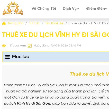
Về Chúng Tôi
Dịch Vụ
Điểm Đến
Trang chủ
Tin tức
Tin Thuê Xe
Thuê xe du lịch Vĩnh Hy 
THUÊ XE DU LỊCH VĨNH HY ĐI SÀI 
51 Lượt xem
Ngày đăng: 16/05/2026 03:46 PM
Mục lục
Thuê xe du lịch V
Hành trình từ Vĩnh Hy đến Sài Gòn là một lựa chọn phổ b
Thuận và trải nghiệm sự sôi động của thành phố lớn. Để ch
một dịch vụ thuê xe uy tín là vô cùng quan trọng. Bài viết 
du lịch Vĩnh Hy đi Sài Gòn
, giúp bạn đưa ra quyết định sán