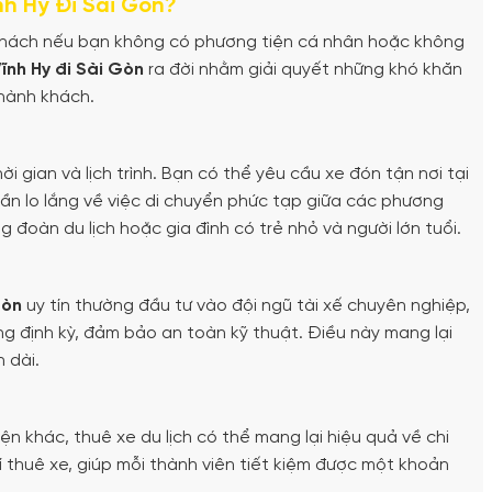
nh Hy Đi Sài Gòn?
ử thách nếu bạn không có phương tiện cá nhân hoặc không
ĩnh Hy đi Sài Gòn
ra đời nhằm giải quyết những khó khăn
 hành khách.
i gian và lịch trình. Bạn có thể yêu cầu xe đón tận nơi tại
ần lo lắng về việc di chuyển phức tạp giữa các phương
g đoàn du lịch hoặc gia đình có trẻ nhỏ và người lớn tuổi.
Gòn
uy tín thường đầu tư vào đội ngũ tài xế chuyên nghiệp,
ng định kỳ, đảm bảo an toàn kỹ thuật. Điều này mang lại
 dài.
n khác, thuê xe du lịch có thể mang lại hiệu quả về chi
hí thuê xe, giúp mỗi thành viên tiết kiệm được một khoản