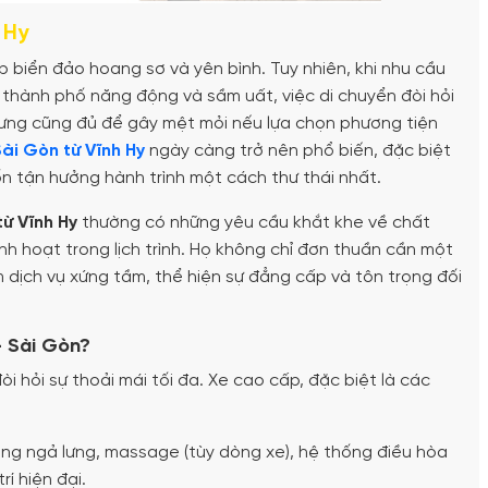
 Hy
p biển đảo hoang sơ và yên bình. Tuy nhiên, khi nhu cầu
 thành phố năng động và sầm uất, việc di chuyển đòi hỏi
hưng cũng đủ để gây mệt mỏi nếu lựa chọn phương tiện
ài Gòn từ Vĩnh Hy
ngày càng trở nên phổ biến, đặc biệt
uốn tận hưởng hành trình một cách thư thái nhất.
từ Vĩnh Hy
thường có những yêu cầu khắt khe về chất
inh hoạt trong lịch trình. Họ không chỉ đơn thuần cần một
dịch vụ xứng tầm, thể hiện sự đẳng cấp và tôn trọng đối
- Sài Gòn?
òi hỏi sự thoải mái tối đa. Xe cao cấp, đặc biệt là các
ăng ngả lưng, massage (tùy dòng xe), hệ thống điều hòa
rí hiện đại.