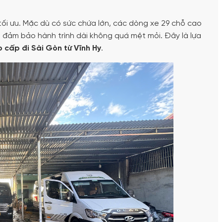
 tối ưu. Mặc dù có sức chứa lớn, các dòng xe 29 chỗ cao
, đảm bảo hành trình dài không quá mệt mỏi. Đây là lựa
o cấp đi Sài Gòn từ Vĩnh Hy
.