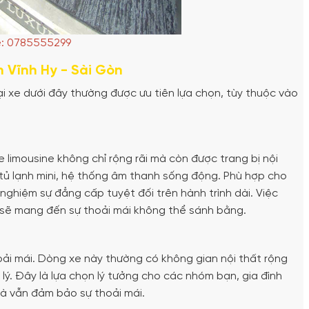
e: 0785555299
 Vĩnh Hy - Sài Gòn
oại xe dưới đây thường được ưu tiên lựa chọn, tùy thuộc vào
e limousine không chỉ rộng rãi mà còn được trang bị nội
 tủ lạnh mini, hệ thống âm thanh sống động. Phù hợp cho
nghiệm sự đẳng cấp tuyệt đối trên hành trình dài. Việc
 sẽ mang đến sự thoải mái không thể sánh bằng.
oải mái. Dòng xe này thường có không gian nội thất rộng
 lý. Đây là lựa chọn lý tưởng cho các nhóm bạn, gia đình
à vẫn đảm bảo sự thoải mái.