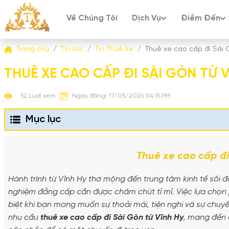
Về Chúng Tôi
Dịch Vụ
Điểm Đến
Trang chủ
Tin tức
Tin Thuê Xe
Thuê xe cao cấp đi Sài 
THUÊ XE CAO CẤP ĐI SÀI GÒN TỪ 
52 Lượt xem
Ngày đăng: 17/05/2026 04:15 PM
Mục lục
Thuê xe cao cấp đi
Hành trình từ Vĩnh Hy thơ mộng đến trung tâm kinh tế sôi đ
nghiệm đẳng cấp cần được chăm chút tỉ mỉ. Việc lựa chọn 
biệt khi bạn mong muốn sự thoải mái, tiện nghi và sự chuyên
nhu cầu
thuê xe cao cấp đi Sài Gòn từ Vĩnh Hy
, mang đến c