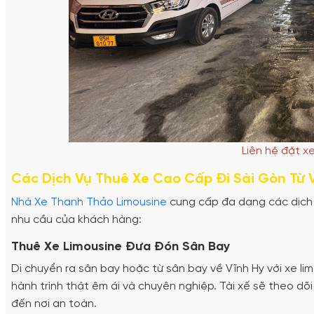
Liên hệ đặt x
Các Dịch Vụ Thuê Xe Cao Cấp Đi Sài Gòn Từ 
Nhà Xe Thanh Thảo Limousine
cung cấp đa dạng các dịch
nhu cầu của khách hàng:
Thuê Xe Limousine Đưa Đón Sân Bay
Di chuyển ra sân bay hoặc từ sân bay về Vĩnh Hy với xe l
hành trình thật êm ái và chuyên nghiệp. Tài xế sẽ theo dõ
đến nơi an toàn.