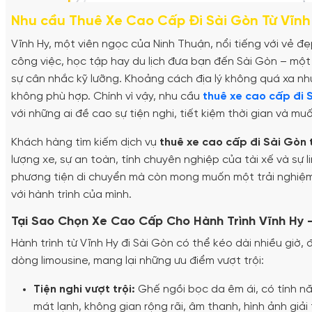
Nhu cầu Thuê Xe Cao Cấp Đi Sài Gòn Từ Vĩnh
Vĩnh Hy, một viên ngọc của Ninh Thuận, nổi tiếng với vẻ đẹ
công việc, học tập hay du lịch đưa bạn đến Sài Gòn – một
sự cân nhắc kỹ lưỡng. Khoảng cách địa lý không quá xa n
không phù hợp. Chính vì vậy, nhu cầu
thuê xe cao cấp đi S
với những ai đề cao sự tiện nghi, tiết kiệm thời gian và m
Khách hàng tìm kiếm dịch vụ
thuê xe cao cấp đi Sài Gòn 
lượng xe, sự an toàn, tính chuyên nghiệp của tài xế và sự l
phương tiện di chuyển mà còn mong muốn một trải nghiệm 
với hành trình của mình.
Tại Sao Chọn Xe Cao Cấp Cho Hành Trình Vĩnh Hy 
Hành trình từ Vĩnh Hy đi Sài Gòn có thể kéo dài nhiều giờ, đ
dòng limousine, mang lại những ưu điểm vượt trội:
Tiện nghi vượt trội:
Ghế ngồi bọc da êm ái, có tính n
mát lạnh, không gian rộng rãi, âm thanh, hình ảnh giải t