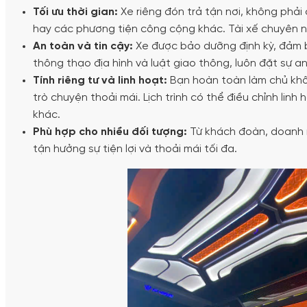
Tối ưu thời gian:
Xe riêng đón trả tận nơi, không phải
hay các phương tiện công cộng khác. Tài xế chuyên ngh
An toàn và tin cậy:
Xe được bảo dưỡng định kỳ, đảm bả
thông thạo địa hình và luật giao thông, luôn đặt sự 
Tính riêng tư và linh hoạt:
Bạn hoàn toàn làm chủ khôn
trò chuyện thoải mái. Lịch trình có thể điều chỉnh l
khác.
Phù hợp cho nhiều đối tượng:
Từ khách đoàn, doanh nh
tận hưởng sự tiện lợi và thoải mái tối đa.