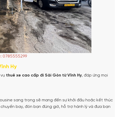
e: 0785555299
Vĩnh Hy
 vụ
thuê xe cao cấp đi Sài Gòn từ Vĩnh Hy
, đáp ứng mọi
imousine sang trọng sẽ mang đến sự khởi đầu hoặc kết thúc
i chuyến bay, đón bạn đúng giờ, hỗ trợ hành lý và đưa bạn