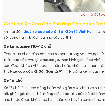
Liên hệ đặt x
Các Loại Xe Cao Cấp Phù Hợp Cho Hành Trình
Khi nói đến
thuê xe cao cấp đi Sài Gòn từ Vĩnh Hy
, các l
số lượng hành khách và nhu cầu cụ thể:
Xe Limousine (10-12 chỗ)
Đây là lựa chọn đỉnh cao cho sự sang trọng và tiện nghi. X
thất cao cấp như ghế massage, màn hình giải trí cá nhân,
các đoàn khách VIP, doanh nhân, hoặc những ai muốn trải 
thuê xe cao cấp đi Sài Gòn từ Vĩnh Hy
bằng xe limousine
Xe 16 chỗ
Xe 16 chỗ là sự cân bằng hoàn hảo giữa sức chứa và sự th
rãi, ghế ngồi êm ái, hệ thống điều hòa tốt, đủ chỗ để hành
nhỏ hoặc đoàn khách du lịch muốn di chuyển cùng nhau m