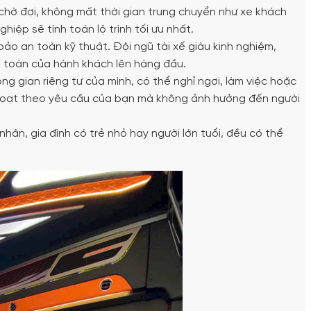
 chờ đợi, không mất thời gian trung chuyển như xe khách
iệp sẽ tính toán lộ trình tối ưu nhất.
o an toàn kỹ thuật. Đội ngũ tài xế giàu kinh nghiệm,
an toàn của hành khách lên hàng đầu.
g gian riêng tư của mình, có thể nghỉ ngơi, làm việc hoặc
inh hoạt theo yêu cầu của bạn mà không ảnh hưởng đến người
ân, gia đình có trẻ nhỏ hay người lớn tuổi, đều có thể