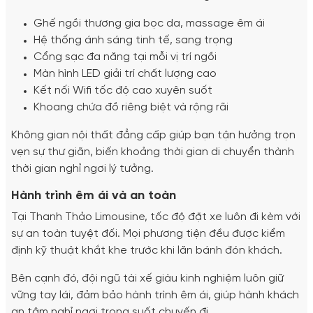
Ghế ngồi thương gia bọc da, massage êm ái
Hệ thống ánh sáng tinh tế, sang trọng
Cổng sạc đa năng tại mỗi vị trí ngồi
Màn hình LED giải trí chất lượng cao
Kết nối Wifi tốc độ cao xuyên suốt
Khoang chứa đồ riêng biệt và rộng rãi
Không gian nội thất đẳng cấp giúp bạn tận hưởng trọn
vẹn sự thư giãn, biến khoảng thời gian di chuyển thành
thời gian nghỉ ngơi lý tưởng.
Hành trình êm ái và an toàn
Tại Thanh Thảo Limousine, tốc độ đặt xe luôn đi kèm với
sự an toàn tuyệt đối. Mọi phương tiện đều được kiểm
định kỹ thuật khắt khe trước khi lăn bánh đón khách.
Bên cạnh đó, đội ngũ tài xế giàu kinh nghiệm luôn giữ
vững tay lái, đảm bảo hành trình êm ái, giúp hành khách
an tâm nghỉ ngơi trong suốt chuyến đi.