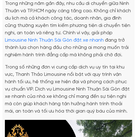
Trong những năm gần đây, nhu cầu di chuyển giữa Ninh
Thuận và TP.HCM ngày càng tăng cao. Không chỉ khách
du lịch mà cả khách công tác, doanh nhân, gia đình
cũng thường xuyên tìm kiếm phương tiện di chuyển tiện
nghi, an toàn và riêng tư. Chính vì vậy, giải pháp
Limousine Ninh Thuận Sài Gòn đặt xe nhanh
đang trở
thành lựa chọn hàng đầu cho những ai mong muốn trải
nghiệm hành trình đẳng cấp mà không phải chờ đợi.
Trong số những đơn vị cung cấp dịch vụ uy tín tại khu
vực, Thanh Thảo Limousine nổi bật với quy trình vận
hành tối ưu, hệ thống xe hiện đại và phong cách phục
vụ chuẩn VIP. Dịch vụ Limousine Ninh Thuận Sài Gòn đặt
xe nhanh của nhà xe không chỉ mang đến sự tiện nghi
mà còn giúp khách hàng tận hưởng hành trình thoải
mái, an toàn và tối ưu hóa thời gian quý báu của mình.