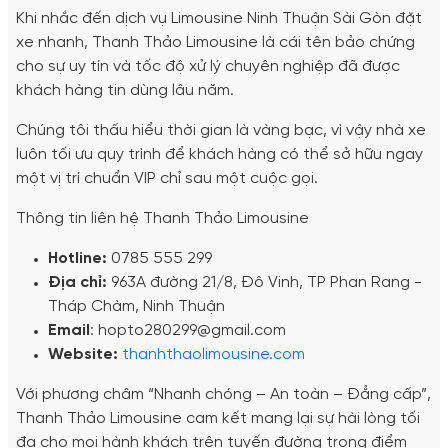
Khi nhắc đến dịch vụ Limousine Ninh Thuận Sài Gòn đặt
xe nhanh, Thanh Thảo Limousine là cái tên bảo chứng
cho sự uy tín và tốc độ xử lý chuyên nghiệp đã được
khách hàng tin dùng lâu năm.
Chúng tôi thấu hiểu thời gian là vàng bạc, vì vậy nhà xe
luôn tối ưu quy trình để khách hàng có thể sở hữu ngay
một vị trí chuẩn VIP chỉ sau một cuộc gọi.
Thông tin liên hệ Thanh Thảo Limousine
Hotline:
0785 555 299
Địa chỉ:
963A đường 21/8, Đô Vinh, TP Phan Rang -
Tháp Chàm, Ninh Thuận
Email
: hopto280299@gmail.com
Website:
thanhthaolimousine.com
Với phương châm “Nhanh chóng – An toàn – Đẳng cấp”,
Thanh Thảo Limousine cam kết mang lại sự hài lòng tối
đa cho mọi hành khách trên tuyến đường trọng điểm