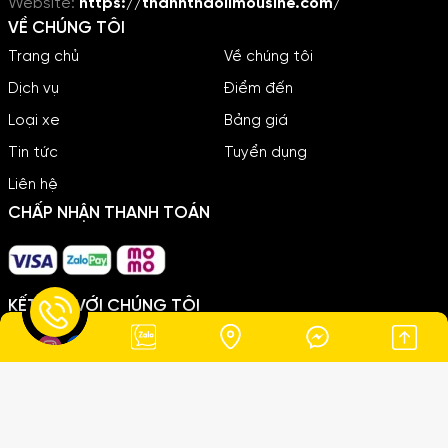
Website:
https://thanhthaolimousine.com/
VỀ CHÚNG TÔI
Trang chủ
Về chúng tôi
Dịch vụ
Điểm đến
Loại xe
Bảng giá
Tin tức
Tuyển dụng
Liên hệ
CHẤP NHẬN THANH TOÁN
Trần Văn Học
Vừa đặt
10 phút trước
KẾT NỐI VỚI CHÚNG TÔI
Chính sách
Chính sách thanh toán
Chính sách giao hàng