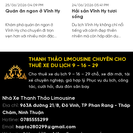
25/06/2026 04:09 PM
24/06/2026 05:41 PM
Quán ăn ngon ở Vĩnh Hy
Hải sản Vĩnh Hy tươi
sống
Khám phá quán ăn ngon ở
Du lịch Vĩnh Hy không chỉ nổi
Vĩnh Hy cho chuyến đi trọn
tiếng với cảnh đẹp thiên
vẹn hơn với nhiều món đặc
nhiên mà còn hấp dẫn du
sản địa phương, hải sản tươi
khách bởi hải sản tươi sống đa
sống, thực đơn phong phú và
dạng và các món ăn đặc trưng
không gian phù hợp cho gia
vùng biển.
THANH THẢO LIMOUSINE CHUYÊN CHO
đình, bạn bè.
THUÊ XE DU LỊCH 9 - 16 - 29
Cho thuê xe du lịch 9 – 16 – 29 chỗ, xe đời mới, tài
xế chuyên nghiệp, giá hợp lý. Phục vụ du lịch, công
tác, cưới hỏi, đưa đón sân bay.
Nhà Xe Thanh Thảo Limousine
Địa chỉ:
963A đường 21/8, Đô Vinh, TP Phan Rang - Tháp
Chàm, Ninh Thuận
Hotline:
0785555299
Email:
hopto280299@gmail.com