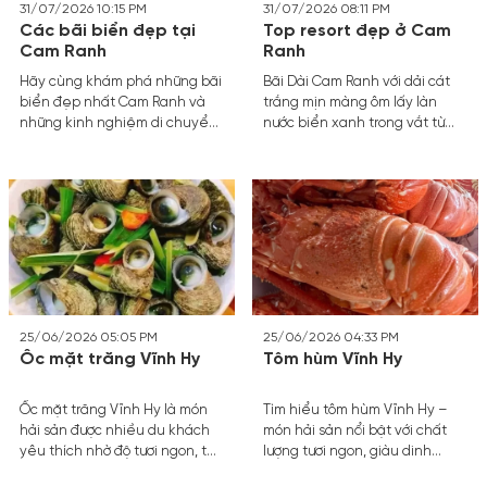
31/07/2026 10:15 PM
31/07/2026 08:11 PM
Các bãi biển đẹp tại
Top resort đẹp ở Cam
Cam Ranh
Ranh
Hãy cùng khám phá những bãi
Bãi Dài Cam Ranh với dải cát
biển đẹp nhất Cam Ranh và
trắng mịn màng ôm lấy làn
những kinh nghiệm di chuyển
nước biển xanh trong vắt từ
tối ưu để chuyến đi của bạn
lâu đã trở thành thiên đường
trở thành những trải nghiệm
nghỉ dưỡng đẳng cấp bậc nhất
đáng nhớ.
miền Trung.
25/06/2026 05:05 PM
25/06/2026 04:33 PM
Ốc mặt trăng Vĩnh Hy
Tôm hùm Vĩnh Hy
Ốc mặt trăng Vĩnh Hy là món
Tìm hiểu tôm hùm Vĩnh Hy –
hải sản được nhiều du khách
món hải sản nổi bật với chất
yêu thích nhờ độ tươi ngon, thịt
lượng tươi ngon, giàu dinh
dai giòn đặc trưng và hương vị
dưỡng và là lựa chọn không