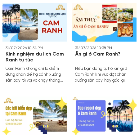
31/07/2026 10:54 PM
31/07/2026 10:38 PM
Kinh nghiệm du lịch Cam
Ăn gì ở Cam Ranh?
Ranh tự túc
Cam Ranh không chỉ là điểm
Nếu bạn đang tự hỏi ăn gì ở
dừng chân để hạ cánh xuống
Cam Ranh khi vừa đặt chân
sân bay rồi vội vã chạy thẳng
xuống sân bay, hãy gác lại
về trung tâm Nha Trang. Nếu
những suy nghĩ về các nhà
bạn muốn tận hưởng những
hàng sang trọng trong khách
bãi biển hoang sơ, làn nước
sạn.
trong vắt và không khí yên
bình, một chuyến kinh nghiệm
du lịch Cam Ranh tự túc là lựa
chọn tuyệt vời