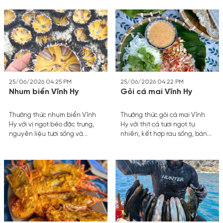
đậm đà của vùng biển.
thể bỏ lỡ khi du lịch Vĩnh Hy.
25/06/2026 04:25 PM
25/06/2026 04:22 PM
Nhum biển Vĩnh Hy
Gỏi cá mai Vĩnh Hy
Thưởng thức nhum biển Vĩnh
Thưởng thức gỏi cá mai Vĩnh
Hy với vị ngọt béo đặc trưng,
Hy với thịt cá tươi ngọt tự
nguyên liệu tươi sống và
nhiên, kết hợp rau sống, bánh
những món ăn hấp dẫn không
tráng và nước chấm đậm vị
thể bỏ qua khi du lịch vùng
mang đậm hương vị biển.
biển này.