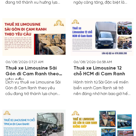
đang trở thành xu hướng lựa
ngày càng tăng, đặc biệt là
chọn hàng đầu của các gia
trên tuyến đường kết nối các
đình, doanh nghiệp và nhóm
trung tâm du lịch lớn phía Nam.
bạn. Với không gian nội thất
Dịch vụ Thuê xe Limousine VIP
sang trọng, ghế massage êm
Sài Gòn đi Cam Ranh đang trở
ái cùng sự riêng tư tuyệt đối,
thành lựa chọn hàng đầu nhờ
chuyến đi dài gần 400km sẽ
sự tiện nghi vượt trội, không
biến thành một trải nghiệm
gian riêng tư và thời gian di
nghỉ dưỡng ngay trên bánh xe.
chuyển rút ngắn tối đa qua hệ
thống cao tốc hiện đại.
06/08/2026 07:21 AM
06/08/2026 06:58 AM
Thuê xe Limousine Sài
Thuê xe Limousine 12
Gòn đi Cam Ranh theo
chỗ HCM đi Cam Ranh
yêu cầu
Dịch vụ thuê xe Limousine Sài
Hành trình từ Sài Gòn về miền
Gòn đi Cam Ranh theo yêu
biển xanh Cam Ranh sẽ trở
cầu đang trở thành lựa chọn
nên đáng nhớ hơn bao giờ hết
hàng đầu của nhiều gia đình,
khi bạn chọn dịch vụ thuê xe
nhóm bạn và doanh nghiệp. Sự
Limousine 12 chỗ HCM đi Cam
kết hợp hoàn hảo giữa không
Ranh.
gian nội thất sang trọng, lịch
trình cá nhân hóa và sự an
toàn tuyệt đối mang lại cho
hành khách một chuyến đi thư