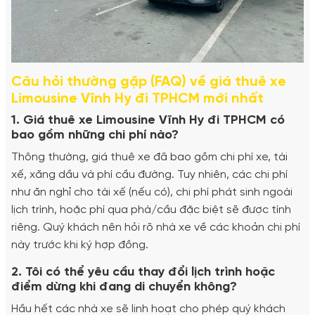
Câu hỏi thường gặp (FAQ) về giá thuê xe
Limousine Vĩnh Hy đi TPHCM mới nhất
1. Giá thuê xe Limousine Vĩnh Hy đi TPHCM có
bao gồm những chi phí nào?
Thông thường, giá thuê xe đã bao gồm chi phí xe, tài
xế, xăng dầu và phí cầu đường. Tuy nhiên, các chi phí
như ăn nghỉ cho tài xế (nếu có), chi phí phát sinh ngoài
lịch trình, hoặc phí qua phà/cầu đặc biệt sẽ được tính
riêng. Quý khách nên hỏi rõ nhà xe về các khoản chi phí
này trước khi ký hợp đồng.
2. Tôi có thể yêu cầu thay đổi lịch trình hoặc
điểm dừng khi đang di chuyển không?
Hầu hết các nhà xe sẽ linh hoạt cho phép quý khách