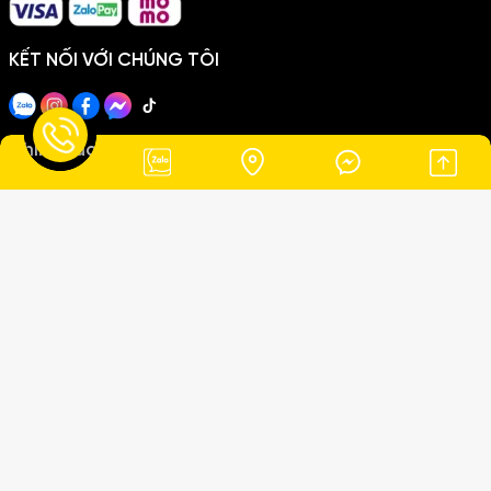
Trần Văn Học
×
KẾT NỐI VỚI CHÚNG TÔI
Vừa đặt
10 phút trước
Chính sách
Chính sách thanh toán
Chính sách giao hàng
Chính sách bảo mật
Copyright ©2026
THANH THẢO LIMOUSINE
. All Rights Reserved.
Thiết kế Website MIMA
Đang online:
2
|
Hôm nay:
28
|
Tổng truy cập:
72724
© 2026. THANH THẢO LIMOUSINE Đơn vị chuyên cung cấp dịch vụ
thuê xe du lịch & limousine tại Phan Rang – Ninh Thuận, phục vụ
khách hàng trong nước và quốc tế. Địa chỉ: 963A đường 21/8,
Phường Đô Vinh, TP. Phan Rang – Tháp Chàm, Tỉnh Ninh Thuận,