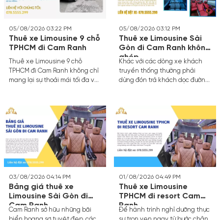
thái đúng nghĩa.
05/08/2026 03:22 PM
05/08/2026 03:12 PM
Thuê xe Limousine 9 chỗ
Thuê xe Limousine Sài
TPHCM đi Cam Ranh
Gòn đi Cam Ranh không
ghép
Thuê xe Limousine 9 chỗ
Khác với các dòng xe khách
TPHCM đi Cam Ranh không chỉ
truyền thống thường phải
mang lại sự thoải mái tối đa với
dừng đón trả khách dọc đường,
ghế bọc da cao cấp, hệ thống
làm kéo dài thời gian di
giải trí tiện nghi mà còn đảm
chuyển, dịch vụ thuê xe riêng
bảo sự riêng tư tuyệt đối cho
theo yêu cầu mang lại trải
gia đình hoặc nhóm bạn. Thay
nghiệm hoàn toàn khác biệt.
vì chen chúc trên các phương
Bạn được quyền quyết định
tiện công cộng, dịch vụ thuê
giờ khởi hành, điểm đón và
xe limousine chuyên nghiệp
điểm dừng nghỉ chân theo ý
giúp bạn làm chủ lộ trình, dừng
thích cá nhân.
chân nghỉ ngơi linh hoạt và tận
hưởng trọn vẹn hành trình dài
03/08/2026 04:14 PM
01/08/2026 04:49 PM
hơn 400km.
Bảng giá thuê xe
Thuê xe Limousine
Limousine Sài Gòn đi
TPHCM đi resort Cam
Cam Ranh
Ranh
Cam Ranh sở hữu những bãi
Để hành trình nghỉ dưỡng thực
biển hoang sơ tuyệt đẹp, các
sự trọn vẹn ngay từ bước chân