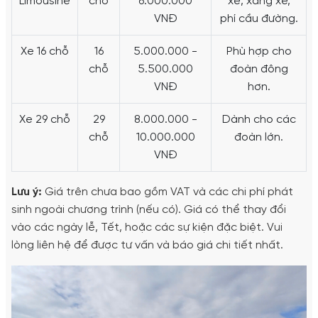
Limousine
chỗ
6.000.000
xế, xăng xe,
VNĐ
phí cầu đường.
Xe 16 chỗ
16
5.000.000 -
Phù hợp cho
chỗ
5.500.000
đoàn đông
VNĐ
hơn.
Xe 29 chỗ
29
8.000.000 -
Dành cho các
chỗ
10.000.000
đoàn lớn.
VNĐ
Lưu ý:
Giá trên chưa bao gồm VAT và các chi phí phát
sinh ngoài chương trình (nếu có). Giá có thể thay đổi
vào các ngày lễ, Tết, hoặc các sự kiện đặc biệt. Vui
lòng liên hệ để được tư vấn và báo giá chi tiết nhất.