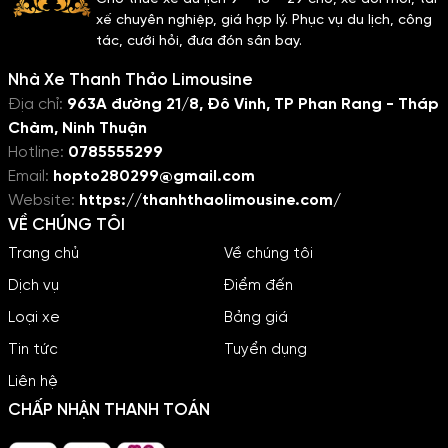
cùng sự riêng tư tối đa, cả nhà
di chuyển từ Sài Gòn đến vùng
xế chuyên nghiệp, giá hợp lý. Phục vụ du lịch, công
sẽ có một khởi đầu hành trình
vịnh Cam Ranh xinh đẹp.
tác, cưới hỏi, đưa đón sân bay.
tràn đầy năng lượng và tiếng
cười.
Nhà Xe Thanh Thảo Limousine
Địa chỉ:
963A đường 21/8, Đô Vinh, TP Phan Rang - Tháp
Chàm, Ninh Thuận
Hotline:
0785555299
Email:
hopto280299@gmail.com
Website:
https://thanhthaolimousine.com/
VỀ CHÚNG TÔI
Trang chủ
Về chúng tôi
Dịch vụ
Điểm đến
Loại xe
Bảng giá
Tin tức
Tuyển dụng
Liên hệ
CHẤP NHẬN THANH TOÁN