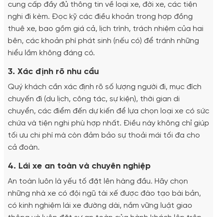
cung cấp đầy đủ thông tin về loại xe, đời xe, các tiện
nghi đi kèm. Đọc kỹ các điều khoản trong hợp đồng
thuê xe, bao gồm giá cả, lịch trình, trách nhiệm của hai
bên, các khoản phí phát sinh (nếu có) để tránh những
hiểu lầm không đáng có.
3. Xác định rõ nhu cầu
Quý khách cần xác định rõ số lượng người đi, mục đích
chuyến đi (du lịch, công tác, sự kiện), thời gian di
chuyển, các điểm đến dự kiến để lựa chọn loại xe có sức
chứa và tiện nghi phù hợp nhất. Điều này không chỉ giúp
tối ưu chi phí mà còn đảm bảo sự thoải mái tối đa cho
cả đoàn.
4. Lái xe an toàn và chuyên nghiệp
An toàn luôn là yếu tố đặt lên hàng đầu. Hãy chọn
những nhà xe có đội ngũ tài xế được đào tạo bài bản,
có kinh nghiệm lái xe đường dài, nắm vững luật giao