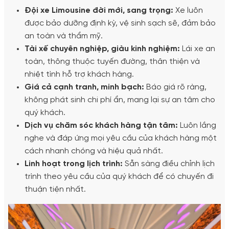
Đội xe Limousine đời mới, sang trọng:
Xe luôn
được bảo dưỡng định kỳ, vệ sinh sạch sẽ, đảm bảo
an toàn và thẩm mỹ.
Tài xế chuyên nghiệp, giàu kinh nghiệm:
Lái xe an
toàn, thông thuộc tuyến đường, thân thiện và
nhiệt tình hỗ trợ khách hàng.
Giá cả cạnh tranh, minh bạch:
Báo giá rõ ràng,
không phát sinh chi phí ẩn, mang lại sự an tâm cho
quý khách.
Dịch vụ chăm sóc khách hàng tận tâm:
Luôn lắng
nghe và đáp ứng mọi yêu cầu của khách hàng một
cách nhanh chóng và hiệu quả nhất.
Linh hoạt trong lịch trình:
Sẵn sàng điều chỉnh lịch
trình theo yêu cầu của quý khách để có chuyến đi
thuận tiện nhất.