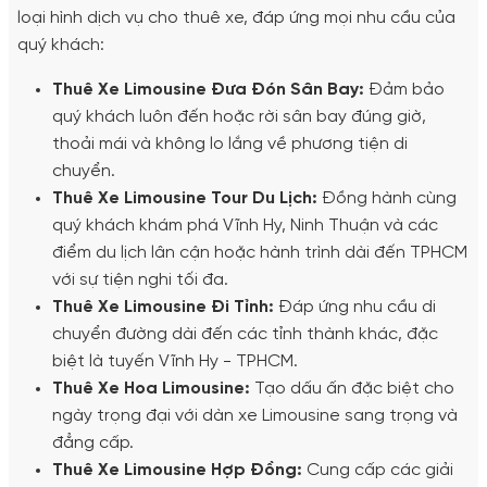
loại hình dịch vụ cho thuê xe, đáp ứng mọi nhu cầu của
quý khách:
Thuê Xe Limousine Đưa Đón Sân Bay:
Đảm bảo
quý khách luôn đến hoặc rời sân bay đúng giờ,
thoải mái và không lo lắng về phương tiện di
chuyển.
Thuê Xe Limousine Tour Du Lịch:
Đồng hành cùng
quý khách khám phá Vĩnh Hy, Ninh Thuận và các
điểm du lịch lân cận hoặc hành trình dài đến TPHCM
với sự tiện nghi tối đa.
Thuê Xe Limousine Đi Tỉnh:
Đáp ứng nhu cầu di
chuyển đường dài đến các tỉnh thành khác, đặc
biệt là tuyến Vĩnh Hy - TPHCM.
Thuê Xe Hoa Limousine:
Tạo dấu ấn đặc biệt cho
ngày trọng đại với dàn xe Limousine sang trọng và
đẳng cấp.
Thuê Xe Limousine Hợp Đồng:
Cung cấp các giải