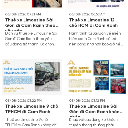
nghỉ dưỡng ngay trên bánh xe.
chuyển rút ngắn tối đa qua hệ
thống cao tốc hiện đại.
06/08/2026 07:21 AM
06/08/2026 06:58 AM
Thuê xe Limousine Sài
Thuê xe Limousine 12
Gòn đi Cam Ranh theo
chỗ HCM đi Cam Ranh
yêu cầu
Dịch vụ thuê xe Limousine Sài
Hành trình từ Sài Gòn về miền
Gòn đi Cam Ranh theo yêu
biển xanh Cam Ranh sẽ trở
cầu đang trở thành lựa chọn
nên đáng nhớ hơn bao giờ hết
hàng đầu của nhiều gia đình,
khi bạn chọn dịch vụ thuê xe
nhóm bạn và doanh nghiệp. Sự
Limousine 12 chỗ HCM đi Cam
kết hợp hoàn hảo giữa không
Ranh.
gian nội thất sang trọng, lịch
trình cá nhân hóa và sự an
toàn tuyệt đối mang lại cho
hành khách một chuyến đi thư
thái đúng nghĩa.
05/08/2026 03:22 PM
05/08/2026 03:12 PM
Thuê xe Limousine 9 chỗ
Thuê xe Limousine Sài
TPHCM đi Cam Ranh
Gòn đi Cam Ranh không
ghép
Thuê xe Limousine 9 chỗ
Khác với các dòng xe khách
TPHCM đi Cam Ranh không chỉ
truyền thống thường phải