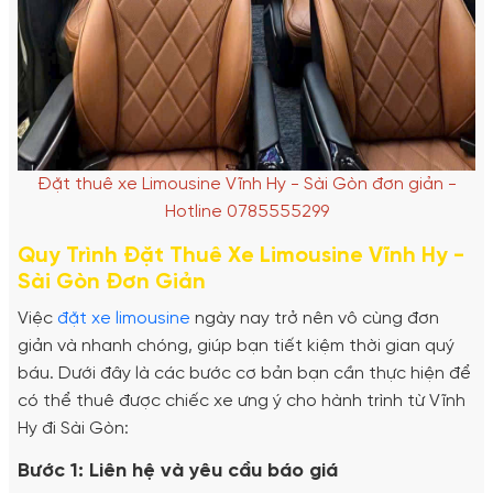
Đặt thuê xe Limousine Vĩnh Hy - Sài Gòn đơn giản -
Hotline 0785555299
Quy Trình Đặt Thuê Xe Limousine Vĩnh Hy -
Sài Gòn Đơn Giản
Việc
đặt xe limousine
ngày nay trở nên vô cùng đơn
giản và nhanh chóng, giúp bạn tiết kiệm thời gian quý
báu. Dưới đây là các bước cơ bản bạn cần thực hiện để
có thể thuê được chiếc xe ưng ý cho hành trình từ Vĩnh
Hy đi Sài Gòn:
Bước 1: Liên hệ và yêu cầu báo giá