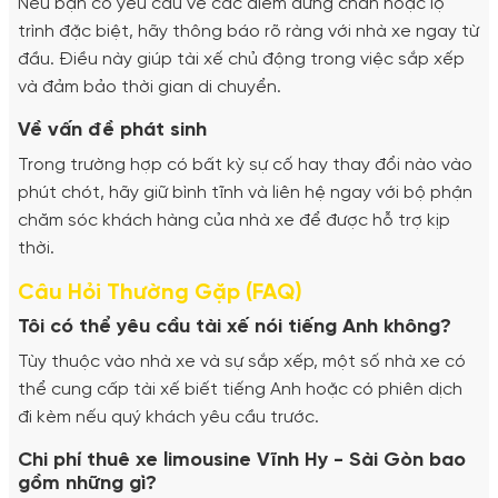
Nếu bạn có yêu cầu về các điểm dừng chân hoặc lộ
trình đặc biệt, hãy thông báo rõ ràng với nhà xe ngay từ
đầu. Điều này giúp tài xế chủ động trong việc sắp xếp
và đảm bảo thời gian di chuyển.
Về vấn đề phát sinh
Trong trường hợp có bất kỳ sự cố hay thay đổi nào vào
phút chót, hãy giữ bình tĩnh và liên hệ ngay với bộ phận
chăm sóc khách hàng của nhà xe để được hỗ trợ kịp
thời.
Câu Hỏi Thường Gặp (FAQ)
Tôi có thể yêu cầu tài xế nói tiếng Anh không?
Tùy thuộc vào nhà xe và sự sắp xếp, một số nhà xe có
thể cung cấp tài xế biết tiếng Anh hoặc có phiên dịch
đi kèm nếu quý khách yêu cầu trước.
Chi phí thuê xe limousine Vĩnh Hy - Sài Gòn bao
gồm những gì?