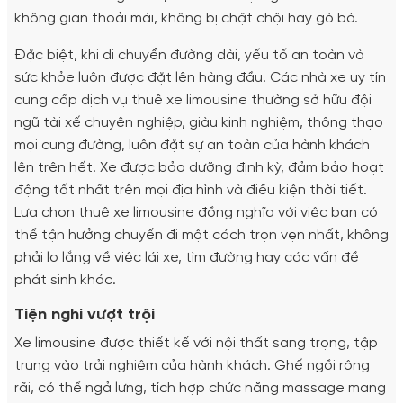
không gian thoải mái, không bị chật chội hay gò bó.
Đặc biệt, khi di chuyển đường dài, yếu tố an toàn và
sức khỏe luôn được đặt lên hàng đầu. Các nhà xe uy tín
cung cấp dịch vụ thuê xe limousine thường sở hữu đội
ngũ tài xế chuyên nghiệp, giàu kinh nghiệm, thông thạo
mọi cung đường, luôn đặt sự an toàn của hành khách
lên trên hết. Xe được bảo dưỡng định kỳ, đảm bảo hoạt
động tốt nhất trên mọi địa hình và điều kiện thời tiết.
Lựa chọn thuê xe limousine đồng nghĩa với việc bạn có
thể tận hưởng chuyến đi một cách trọn vẹn nhất, không
phải lo lắng về việc lái xe, tìm đường hay các vấn đề
phát sinh khác.
Tiện nghi vượt trội
Xe limousine được thiết kế với nội thất sang trọng, tập
trung vào trải nghiệm của hành khách. Ghế ngồi rộng
rãi, có thể ngả lưng, tích hợp chức năng massage mang