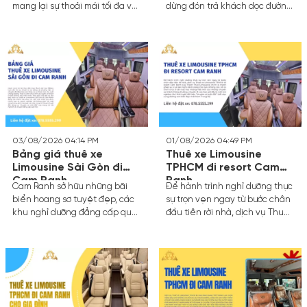
mang lại sự thoải mái tối đa với
dừng đón trả khách dọc đường,
ghế bọc da cao cấp, hệ thống
làm kéo dài thời gian di
giải trí tiện nghi mà còn đảm
chuyển, dịch vụ thuê xe riêng
bảo sự riêng tư tuyệt đối cho
theo yêu cầu mang lại trải
gia đình hoặc nhóm bạn. Thay
nghiệm hoàn toàn khác biệt.
vì chen chúc trên các phương
Bạn được quyền quyết định
tiện công cộng, dịch vụ thuê
giờ khởi hành, điểm đón và
xe limousine chuyên nghiệp
điểm dừng nghỉ chân theo ý
giúp bạn làm chủ lộ trình, dừng
thích cá nhân.
chân nghỉ ngơi linh hoạt và tận
hưởng trọn vẹn hành trình dài
03/08/2026 04:14 PM
01/08/2026 04:49 PM
hơn 400km.
Bảng giá thuê xe
Thuê xe Limousine
Limousine Sài Gòn đi
TPHCM đi resort Cam
Cam Ranh
Ranh
Cam Ranh sở hữu những bãi
Để hành trình nghỉ dưỡng thực
biển hoang sơ tuyệt đẹp, các
sự trọn vẹn ngay từ bước chân
khu nghỉ dưỡng đẳng cấp quốc
đầu tiên rời nhà, dịch vụ Thuê
tế tại Bãi Dài và là cửa ngõ
xe Limousine TPHCM đi resort
quan trọng kết nối giao
Cam Ranh của Thanh Thảo
thương. Khoảng cách từ
Limousine chính là mảnh ghép
TP.HCM đến Cam Ranh khoảng
xa xỉ và tiện nghi dành riêng
380km đến 400km tùy thuộc
cho bạn.
vào tuyến đường di chuyển.
Trước đây, hành trình này