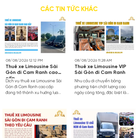
CÁC TIN TỨC KHÁC
08/08/2026 12:12 PM
08/08/2026 11:28 AM
Thuê xe Limousine Sài
Thuê xe Limousine VIP
Gòn đi Cam Ranh cao
Sài Gòn đi Cam Ranh
cấp
Dịch vụ thuê xe Limousine Sài
Nhu cầu di chuyển bằng
Gòn đi Cam Ranh cao cấp
phương tiện chất lượng cao
đang trở thành xu hướng lựa
ngày càng tăng, đặc biệt là
chọn hàng đầu của các gia
trên tuyến đường kết nối các
đình, doanh nghiệp và nhóm
trung tâm du lịch lớn phía Nam.
bạn. Với không gian nội thất
Dịch vụ Thuê xe Limousine VIP
sang trọng, ghế massage êm
Sài Gòn đi Cam Ranh đang trở
ái cùng sự riêng tư tuyệt đối,
thành lựa chọn hàng đầu nhờ
chuyến đi dài gần 400km sẽ
sự tiện nghi vượt trội, không
biến thành một trải nghiệm
gian riêng tư và thời gian di