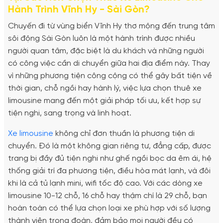
Hành Trình Vĩnh Hy - Sài Gòn?
Chuyến đi từ vùng biển Vĩnh Hy thơ mộng đến trung tâm
sôi động Sài Gòn luôn là một hành trình được nhiều
người quan tâm, đặc biệt là du khách và những người
có công việc cần di chuyển giữa hai địa điểm này. Thay
vì những phương tiện công cộng có thể gây bất tiện về
thời gian, chỗ ngồi hay hành lý, việc lựa chọn thuê xe
limousine mang đến một giải pháp tối ưu, kết hợp sự
tiện nghi, sang trọng và linh hoạt.
Xe limousine
không chỉ đơn thuần là phương tiện di
chuyển. Đó là một không gian riêng tư, đẳng cấp, được
trang bị đầy đủ tiện nghi như ghế ngồi bọc da êm ái, hệ
thống giải trí đa phương tiện, điều hòa mát lạnh, và đôi
khi là cả tủ lạnh mini, wifi tốc độ cao. Với các dòng xe
limousine 10-12 chỗ, 16 chỗ hay thậm chí là 29 chỗ, bạn
hoàn toàn có thể lựa chọn loại xe phù hợp với số lượng
thành viên trong đoàn, đảm bảo mọi người đều có